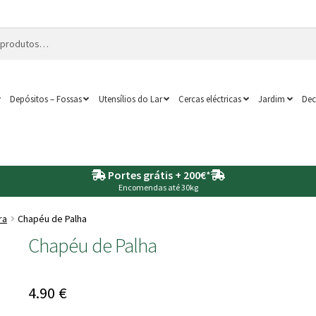
Depósitos – Fossas
Utensílios do Lar
Cercas eléctricas
Jardim
Dec
Portes grátis + 200€
*
Encomendas até 30kg
ra
Chapéu de Palha
Chapéu de Palha
4.90
€