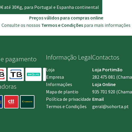
0€ até 30Kg, para Portugal e Espanha continental
Preços válidos para compras online
Consulte os nossos
Termos e Condições
para mais informações
Informação Legal
Contactos
de pagamento
Loja
Loja Portimão
Empresa
282 475 081
(Chamada
Informações
Loja Online
adoras
Mapa de plantio
935 701 920
(Chamad
Política de privacidade
Email
Termos e Condições
geral@sohorta.pt