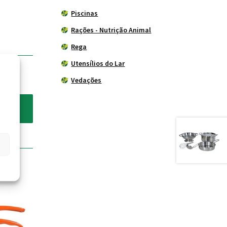
Piscinas
Rações - Nutrição Animal
Rega
Utensílios do Lar
Vedações