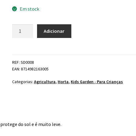
Em stock
Quantidade
Adicionar
de
Chapéu
de
Palha
REF: SD0008
EAN: 8714982163005
Categorias:
Agricultura
,
Horta
,
Kids Garden - Para Crianças
 protege do sol e é muito leve.