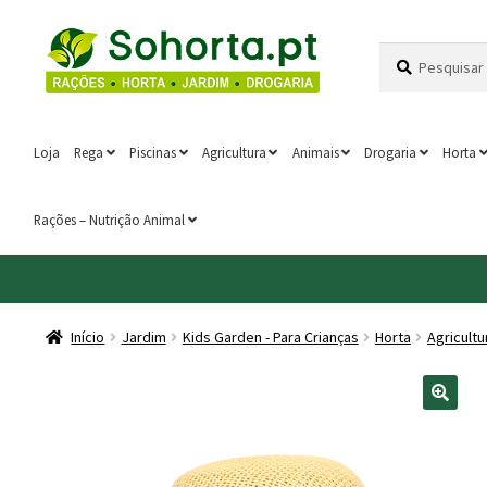
Ir
Saltar
Pesquisar
Pesquisa
para
para
por:
a
o
navegação
conteúdo
Loja
Rega
Piscinas
Agricultura
Animais
Drogaria
Horta
Rações – Nutrição Animal
Início
Jardim
Kids Garden - Para Crianças
Horta
Agricultu