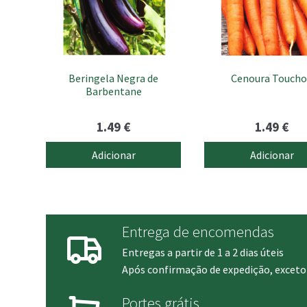
Beringela Negra de
Cenoura Touch
Barbentane
1.49
€
1.49
€
Adicionar
Adicionar
Entrega de encomendas
Entregas a partir de 1 a 2 dias úteis
Após confirmação de expedição, exceto 
Portes grátis