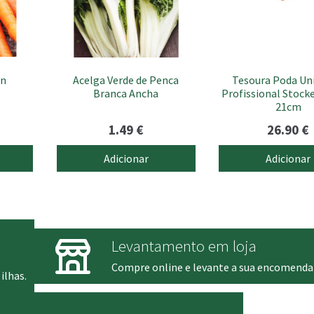
on
Acelga Verde de Penca
Tesoura Poda Uni
Branca Ancha
Profissional Stock
21cm
1.49
€
26.90
€
Adicionar
Adicionar
Levantamento em loja
Compre online e levante a sua encomenda
ilhas.