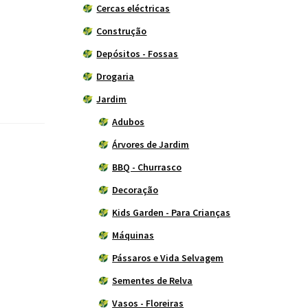
Cercas eléctricas
Construção
Depósitos - Fossas
Drogaria
Jardim
Adubos
Árvores de Jardim
BBQ - Churrasco
Decoração
Kids Garden - Para Crianças
Máquinas
Pássaros e Vida Selvagem
Sementes de Relva
Vasos - Floreiras