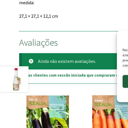
medida:
27,1 × 27,1 × 12,1 cm
Avaliações
Par
e/o
pro
Ainda não existem avaliações.
con
Apenas clientes com sessão iniciada que compraram este p