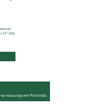
versal
er ST-342
 na nossa loja em Portimão.