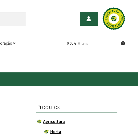
oração
0.00
€
0 itens
Produtos
Agricultura
Horta