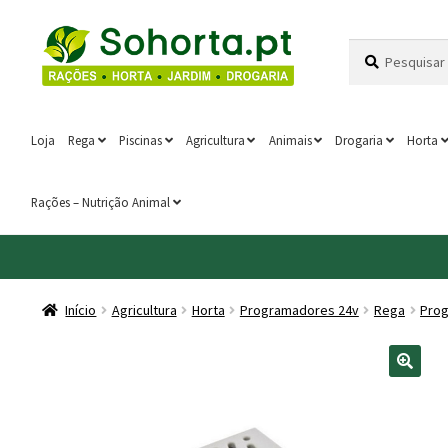
Ir
Saltar
Pesquisar
Pesquisa
para
para
por:
a
o
navegação
conteúdo
Loja
Rega
Piscinas
Agricultura
Animais
Drogaria
Horta
Rações – Nutrição Animal
Início
Agricultura
Horta
Programadores 24v
Rega
Pro