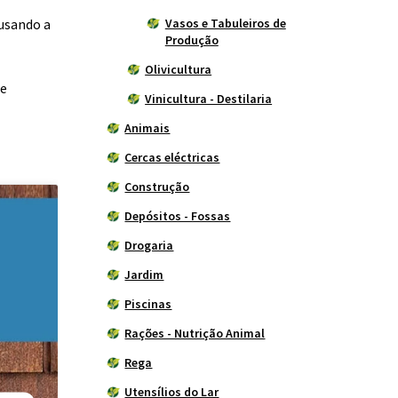
usando a
Vasos e Tabuleiros de
Produção
Olivicultura
de
Vinicultura - Destilaria
Animais
Cercas eléctricas
Construção
Depósitos - Fossas
Drogaria
Jardim
Piscinas
Rações - Nutrição Animal
Rega
Utensílios do Lar