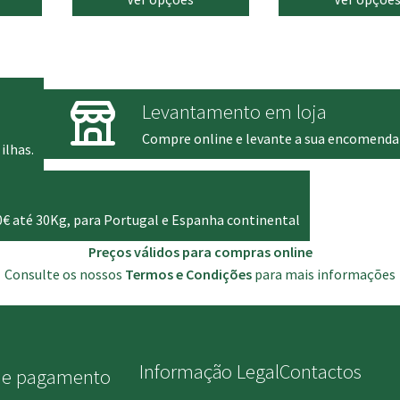
l
atual
é:
.
13.90 €.
Levantamento em loja
Compre online e levante a sua encomenda
ilhas.
0€ até 30Kg, para Portugal e Espanha continental
Preços válidos para compras online
Consulte os nossos
Termos e Condições
para mais informações
Informação Legal
Contactos
de pagamento