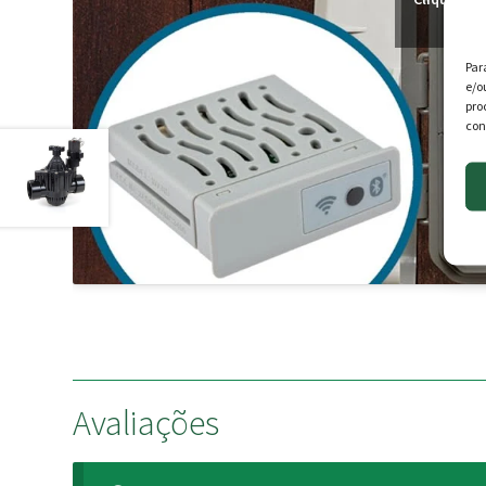
Par
e/o
pro
con
Avaliações