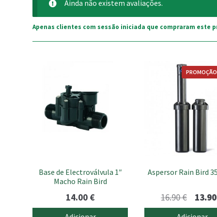
Ainda não existem avaliações.
Apenas clientes com sessão iniciada que compraram este p
PROMOÇÃO
Base de Electroválvula 1″
Aspersor Rain Bird 3
Macho Rain Bird
O
14.00
€
16.90
€
13.9
preço
Adicionar
Adicionar