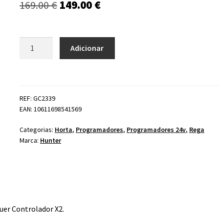
O
O
169.00
€
149.00
€
preço
preço
original
atual
Quantidade
Adicionar
de
era:
é:
Módulo
169.00 €.
149.00 €.
X2
Wand
REF: GC2339
Wi-
EAN: 10611698541569
Fi
Hunter
Categorias:
Horta
,
Programadores
,
Programadores 24v
,
Rega
Marca:
Hunter
uer Controlador X2.