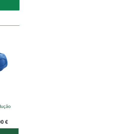
dução
Price
00
€
range:
s