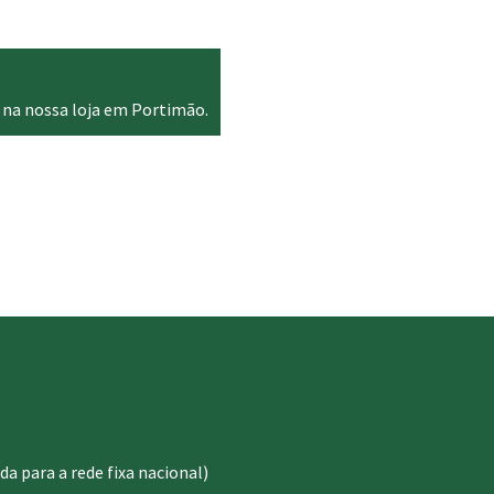
0 €.
9.99 €.
 na nossa loja em Portimão.
 para a rede fixa nacional)