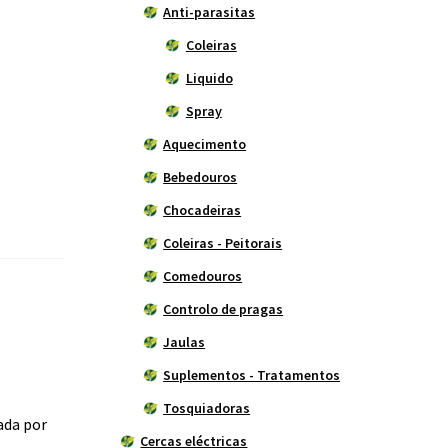
Anti-parasitas
Coleiras
Liquido
Spray
Aquecimento
Bebedouros
Chocadeiras
Coleiras - Peitorais
Comedouros
Controlo de pragas
Jaulas
Suplementos - Tratamentos
Tosquiadoras
ada por
Cercas eléctricas