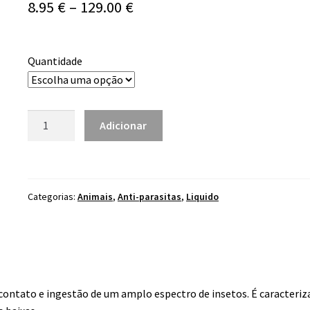
Price
8.95
€
–
129.00
€
range:
8.95 €
Quantidade
through
129.00 €
Quantidade
Adicionar
de
Cipergen
BIOPLAGEN
Categorias:
Animais
,
Anti-parasitas
,
Liquido
 contato e ingestão de um amplo espectro de insetos. É caracteriz