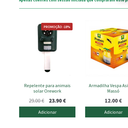
Apenas clientes com sessão iniciada que compraram este p
PROMOÇÃO -18%
Repelente para animais
Armadilha Vespa Asi
solar Orework
Massó
O
O
29.00
€
23.90
€
12.00
€
preço
preço
Adicionar
Adicionar
original
atual
era:
é: