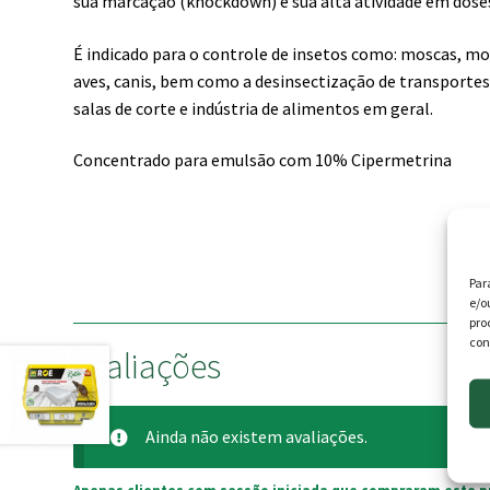
sua marcação (knockdown) e sua alta atividade em doses
É indicado para o controle de insetos como: moscas, mos
aves, canis, bem como a desinsectização de transporte
salas de corte e indústria de alimentos em geral.
Concentrado para emulsão com 10% Cipermetrina
Par
e/o
pro
con
Avaliações
Ainda não existem avaliações.