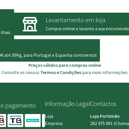
9.95 €
14.9
Levantamento em loja
Compre online e levante a sua encomenda
ilhas.
0€ até 30Kg, para Portugal e Espanha continental
Preços válidos para compras online
Consulte os nossos
Termos e Condições
para mais informações
Informação Legal
Contactos
de pagamento
Loja
Loja Portimão
Empresa
282 475 081
(Chamada