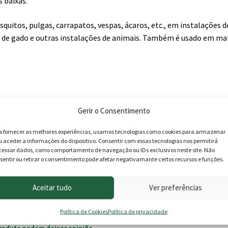
 baixas.
quitos, pulgas, carrapatos, vespas, ácaros, etc., em instalações d
s de gado e outras instalações de animais. Também é usado em ma
Gerir o Consentimento
a fornecer as melhores experiências, usamos tecnologias como cookies para armazenar
u aceder a informações do dispositivo. Consentir com essas tecnologias nos permitirá
cessar dados, como comportamento de navegação ou IDs exclusivos neste site. Não
sentir ou retirar o consentimento pode afetar negativamante certos recursos e funções.
Aceitar tudo
Ver preferências
Política de Cookies
Política de privacidade