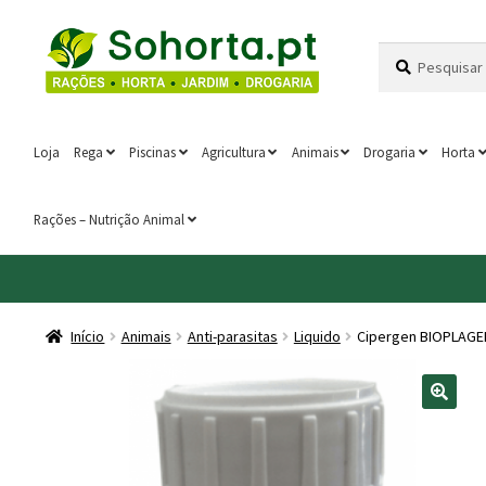
Ir
Saltar
Pesquisar
Pesquisa
para
para
por:
a
o
navegação
conteúdo
Loja
Rega
Piscinas
Agricultura
Animais
Drogaria
Horta
Rações – Nutrição Animal
Início
Animais
Anti-parasitas
Liquido
Cipergen BIOPLAGE