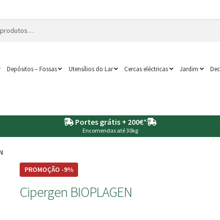
Depósitos – Fossas
Utensílios do Lar
Cercas eléctricas
Jardim
Dec
Portes grátis + 200€
*
Encomendas até 30kg
N
PROMOÇÃO -9%
Cipergen BIOPLAGEN