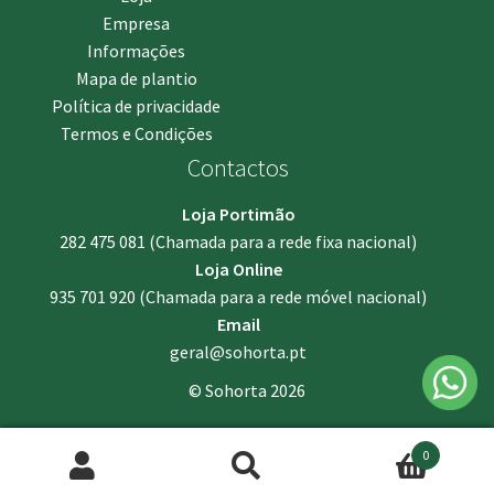
Empresa
Informações
Mapa de plantio
Política de privacidade
Termos e Condições
Contactos
Loja Portimão
282 475 081
(Chamada para a rede fixa nacional)
Loja Online
935 701 920
(Chamada para a rede móvel nacional)
Email
geral@sohorta.pt
© Sohorta 2026
0
Pesquisar
Pesquisa