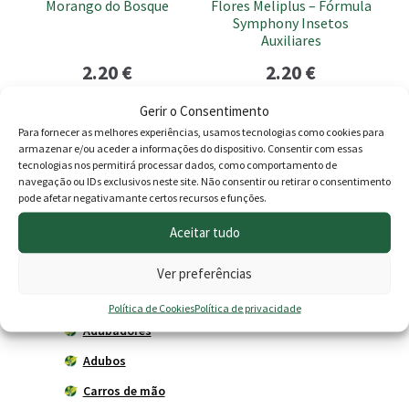
Morango do Bosque
Flores Meliplus – Fórmula
Symphony Insetos
Auxiliares
2.20
€
2.20
€
Gerir o Consentimento
Adicionar
Adicionar
Para fornecer as melhores experiências, usamos tecnologias como cookies para
armazenar e/ou aceder a informações do dispositivo. Consentir com essas
tecnologias nos permitirá processar dados, como comportamento de
navegação ou IDs exclusivos neste site. Não consentir ou retirar o consentimento
Produtos
pode afetar negativamante certos recursos e funções.
Aceitar tudo
Agricultura
Horta
Ver preferências
Acessórios
Política de Cookies
Política de privacidade
Adubadores
Adubos
Carros de mão