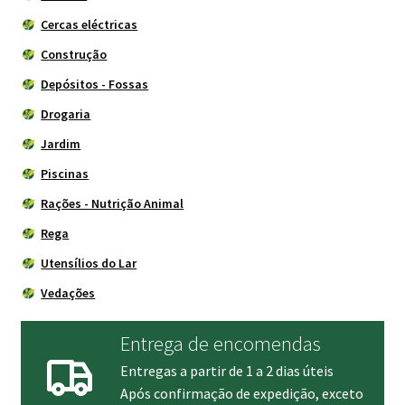
Cercas eléctricas
Construção
Depósitos - Fossas
Drogaria
Jardim
Piscinas
Rações - Nutrição Animal
Rega
Utensílios do Lar
Vedações
Entrega de encomendas
Entregas a partir de 1 a 2 dias úteis
Após confirmação de expedição, exceto