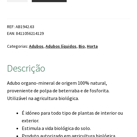
COMPO
Fertilizante
Horta
REF: AB1942.63
e
EAN: 8411056214129
Fruteiras
1
Categorias:
Adubos
,
Adubos líquidos
,
Bio
,
Horta
LT
Descrição
Adubo organo-mineral de origem 100% natural,
proveniente de polpa de beterraba e de fosforita.
Utilizável na agricultura biológica.
É idóneo para todo tipo de plantas de interior ou
exterior.
Estimula a vida biológica do solo.
Produto autorizado em agricultura biológica.