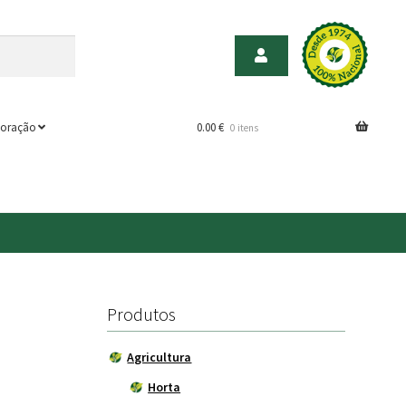
oração
0.00
€
0 itens
Produtos
Agricultura
Horta