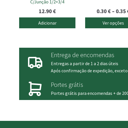
C/Junção 1/2×3/4
the
product
12.90
€
0.30
€
–
0.35
page
Adicionar
Ver opções
Entrega de encomendas
Entregas a partir de 1 a 2 dias úteis
Após confirmação de expedição, exceto 
Portes grátis
Portes grátis para encomendas + de 20