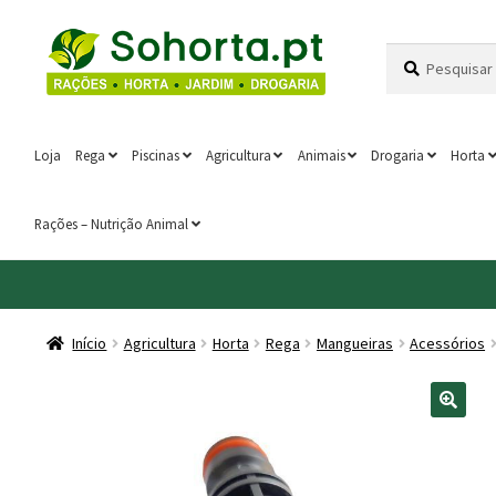
Ir
Saltar
Pesquisar
Pesquisa
para
para
por:
a
o
navegação
conteúdo
Loja
Rega
Piscinas
Agricultura
Animais
Drogaria
Horta
Rações – Nutrição Animal
Início
Agricultura
Horta
Rega
Mangueiras
Acessórios