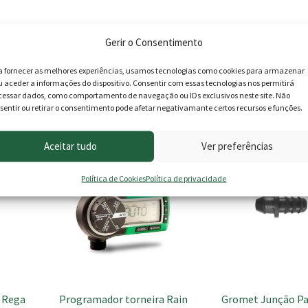
Gerir o Consentimento
a fornecer as melhores experiências, usamos tecnologias como cookies para armazenar
u aceder a informações do dispositivo. Consentir com essas tecnologias nos permitirá
roduto podem deixar opinião.
cessar dados, como comportamento de navegação ou IDs exclusivos neste site. Não
sentir ou retirar o consentimento pode afetar negativamante certos recursos e funções.
Aceitar tudo
Ver preferências
PROMOÇÃO -12%
Política de Cookies
Política de privacidade
o Rega
Programador torneira Rain
Gromet Junção Pa