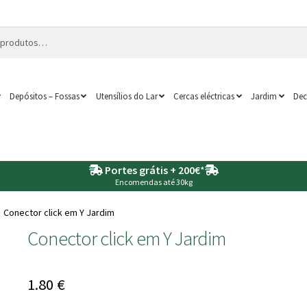
Depósitos – Fossas
Utensílios do Lar
Cercas eléctricas
Jardim
Dec
Portes grátis + 200€
*
Encomendas até 30kg
Conector click em Y Jardim
Conector click em Y Jardim
1.80
€