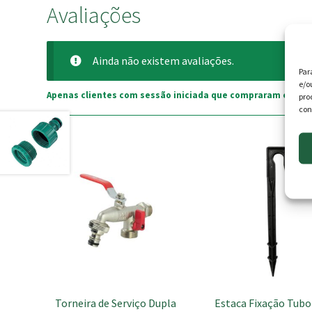
Avaliações
Ainda não existem avaliações.
Par
e/o
Apenas clientes com sessão iniciada que compraram este p
pro
con
This
product
has
multiple
variants.
The
options
may
be
chosen
Torneira de Serviço Dupla
Estaca Fixação Tub
on