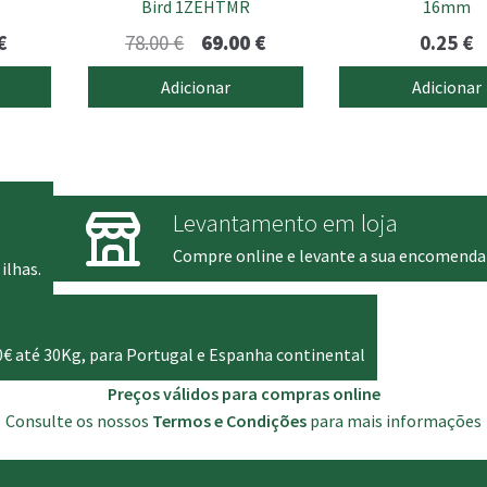
Bird 1ZEHTMR
16mm
Price
O
O
€
78.00
€
69.00
€
0.25
€
range:
preço
preço
Adicionar
Adicionar
0.30 €
original
atual
through
era:
é:
0.35 €
78.00 €.
69.00 €.
Levantamento em loja
Compre online e levante a sua encomenda
ilhas.
0€ até 30Kg, para Portugal e Espanha continental
Preços válidos para compras online
Consulte os nossos
Termos e Condições
para mais informações