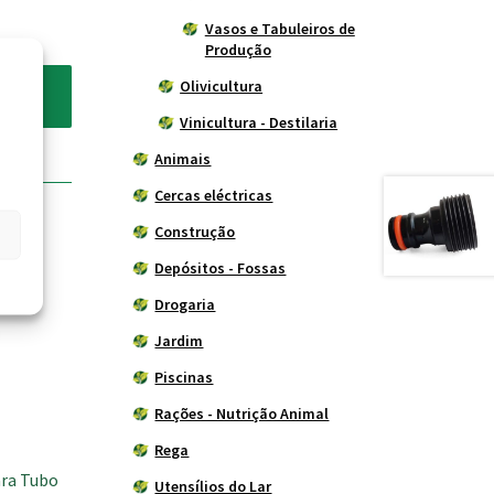
Vasos e Tabuleiros de
Produção
Olivicultura
Vinicultura - Destilaria
Animais
Cercas eléctricas
Construção
Depósitos - Fossas
Drogaria
Jardim
Piscinas
Rações - Nutrição Animal
Rega
ra Tubo
Utensílios do Lar