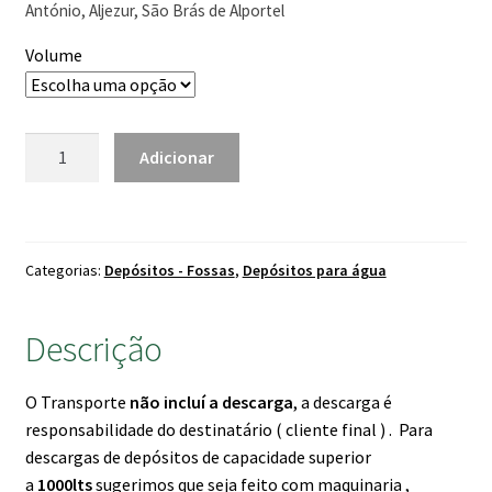
António, Aljezur, São Brás de Alportel
Volume
Quantidade
Adicionar
de
Depósito
de
Água
Categorias:
Depósitos - Fossas
,
Depósitos para água
Vertical
Cinza
Descrição
O Transporte
não incluí a descarga
, a descarga é
responsabilidade do destinatário ( cliente final ) . Para
descargas de depósitos de capacidade superior
a
1000lts
sugerimos que seja feito com maquinaria ,