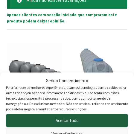
Apenas clientes com sessão iniciada que compraram este
produto podem deixar opinião.
This
This
product
product
has
has
multiple
multiple
variants.
variants.
Gerir o Consentimento
The
The
Para fornecer as melhores experiências, usamos tecnologias como cookies para
options
options
armazenar e/ou aceder a informações do dispositivo. Consentir com essas
may
may
tecnologias nos permitirá processar dados, como comportamento de
navegação ou IDs exclusivos neste site. Não consentir ou retirar o consentimento
be
be
Depósito de Água
Depósito Para Água
pode afetar negativamante certos recursos e funções.
chosen
chosen
Horizontal TB Cinza
Horizontal Enterrar
on
on
Aceitar tudo
Envio Grátis
749.00
€
–
the
the
Ver preferências