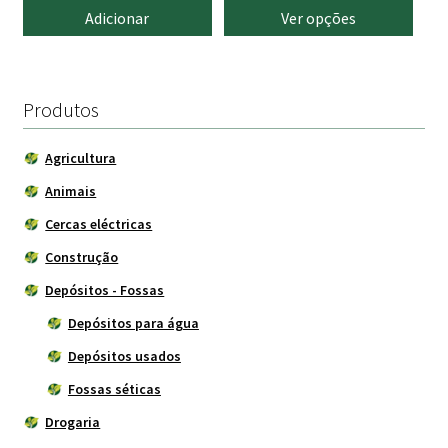
range:
Adicionar
Ver opções
855.00 €
through
2,016.00
Produtos
Agricultura
Animais
Cercas eléctricas
Construção
Depósitos - Fossas
Depósitos para água
Depósitos usados
Fossas séticas
Drogaria