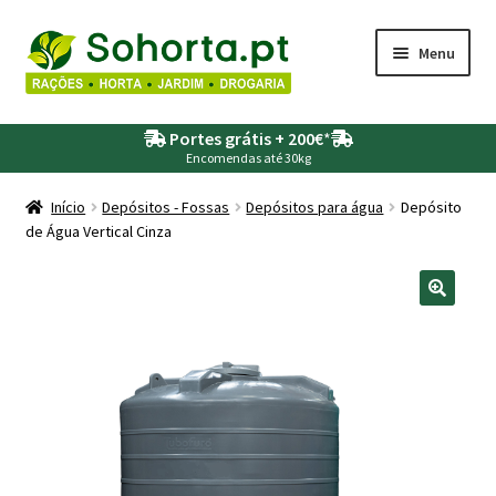
Ir
Saltar
Menu
para
para
a
o
Maximi
Agricultura
navegação
conteúdo
Portes grátis + 200€
*
submen
Encomendas até 30kg
Maximi
Animais
submen
Início
Depósitos - Fossas
Depósitos para água
Depósito
de Água Vertical Cinza
Maximi
Drogaria
submen
Maximi
Depósitos – Fossas
submen
Maximi
Jardim
submen
Maximi
Piscinas
submen
Maximi
Rega