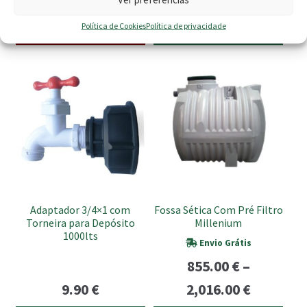
Price
1,399.00
€
3,294.00
€
product
product
page
page
range:
Política de Cookies
Política de privacidade
Esgotado
Ver opções
749.00 €
This
through
product
3,294.00
has
multiple
variants.
The
options
may
be
Adaptador 3/4×1 com
Fossa Sética Com Pré Filtro
chosen
Torneira para Depósito
Millenium
on
1000lts
Envio Grátis
the
855.00
€
–
product
Price
page
9.90
€
2,016.00
€