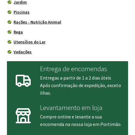
Jardim
Piscinas
Rações - Nutrição Animal
Rega
Utensílios do Lar
Vedações
Entrega de encomendas
Entregas a partir de 1 a 2 dias úteis
Após confirmação de expedição, exceto
ilhas.
Levantamento em loja
Compre online e levante a sua
encomenda na nossa loja em Portimão.