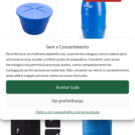
product
has
multiple
variants.
The
options
may
Gerir o Consentimento
be
Para fornecer as melhores experiências, usamos tecnologias como cookies para
Caixas de Água
Bidon 220lts c/2 bocas e
armazenar e/ou aceder a informações do dispositivo. Consentir com essas
chosen
c/bujão 1275
tecnologias nos permitirá processar dados, como comportamento de
Envio Grátis
on
navegação ou IDs exclusivos neste site. Não consentir ou retirar o consentimento
Price
O
O
295.00
€
–
455.00
€
115.00
€
99.00
€
pode afetar negativamante certos recursos e funções.
the
product
range:
preço
preç
Aceitar tudo
Ver opções
Adicionar
page
295.00 €
original
atua
Ver preferências
This
through
era:
é:
PROMOÇÃO -10%
product
Política de Cookies
Política de privacidade
455.00 €
115.00 €.
99.00
has
multiple
variants.