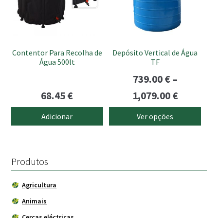
The
options
may
be
Contentor Para Recolha de
Depósito Vertical de Água
chosen
Água 500lt
TF
on
739.00
€
–
the
Price
68.45
€
1,079.00
€
product
page
range:
Adicionar
Ver opções
739.00 €
through
1,079.00
Produtos
Agricultura
Animais
Cercas eléctricas