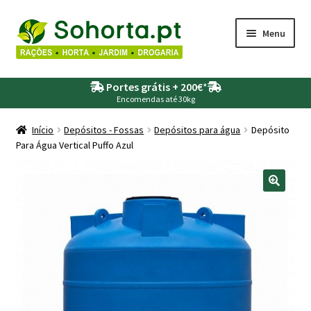
Ir
Saltar
Menu
para
para
a
o
Maximi
Agricultura
navegação
conteúdo
Portes grátis + 200€
*
submen
Encomendas até 30kg
Maximi
Animais
submen
Início
Depósitos - Fossas
Depósitos para água
Depósito
Para Água Vertical Puffo Azul
Maximi
Drogaria
submen
Maximi
Depósitos – Fossas
submen
Maximi
Jardim
submen
Maximi
Piscinas
submen
Maximi
Rega