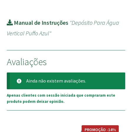
Manual de Instruções
"Depósito Para Água
Vertical Puffo Azul"
Avaliações
Ainda não existem avaliações.
Apenas clientes com sessão iniciada que compraram este
produto podem deixar opinião.
This
PROMOÇÃO -14%