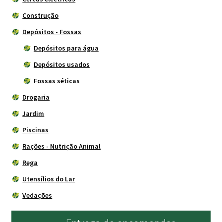
Construção
Depósitos - Fossas
Depósitos para água
Depósitos usados
Fossas séticas
Drogaria
Jardim
Piscinas
Rações - Nutrição Animal
Rega
Utensílios do Lar
Vedações