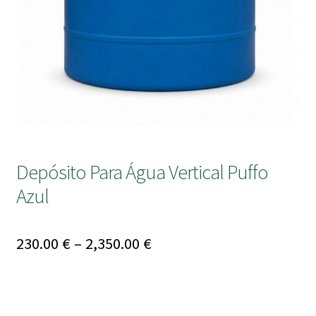
submen
Depósito Para Água Vertical Puffo
Azul
Price
230.00
€
–
2,350.00
€
range:
230.00 €