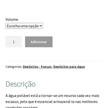
through
2,350.00 €
Volume
Quantidade
Adicionar
de
Depósito
Para
Água
Categorias:
Depósitos - Fossas
,
Depósitos para água
Vertical
Puffo
Azul
Descrição
A água potável está a tornar-se um recurso cada vez mais
escasso, pelo que é essencial armazená-la nas melhores
condições possíveis.