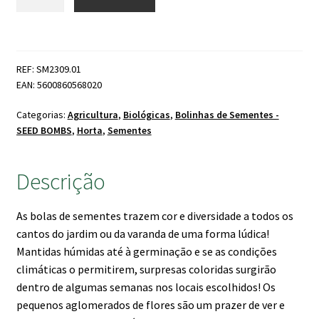
de
era:
é:
Explosão
5.50 €.
4.95 €.
de
Flores
REF: SM2309.01
BIO
EAN: 5600860568020
Categorias:
Agricultura
,
Biológicas
,
Bolinhas de Sementes -
SEED BOMBS
,
Horta
,
Sementes
Descrição
As bolas de sementes trazem cor e diversidade a todos os
cantos do jardim ou da varanda de uma forma lúdica!
Mantidas húmidas até à germinação e se as condições
climáticas o permitirem, surpresas coloridas surgirão
dentro de algumas semanas nos locais escolhidos! Os
pequenos aglomerados de flores são um prazer de ver e