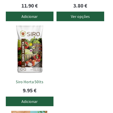
Avaliação
11.90
€
3.80
€
product
5.00
de 5
page
Adicionar
Ver opções
Siro Horta 50lts
9.95
€
Adicionar