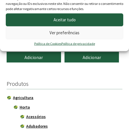
navegação ou IDs exclusivos neste site. Não consentir ou retirar o consentimento
pode afetar negativamante certos recursos e funções.
Aceitar tudo
Ver preferências
Espargo Branco
Canivete de Enxertia
O
O
1.49
€
9.00
€
7.90
€
Política de Cookies
Política de privacidade
preço
preço
Adicionar
Adicionar
original
atual
era:
é:
9.00 €.
7.90 €.
Produtos
Agricultura
Horta
Acessórios
Adubadores