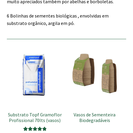
muito apreciados também por abelhas e borboletas.
6 Bolinhas de sementes biológicas , envolvidas em
substrato orgânico, argila em pó.
This
product
has
multiple
variants.
The
options
may
be
Substrato Topf Gramoflor
Vasos de Sementeira
chosen
Profissional 70lts (vasos)
Biodegradáveis
on
the