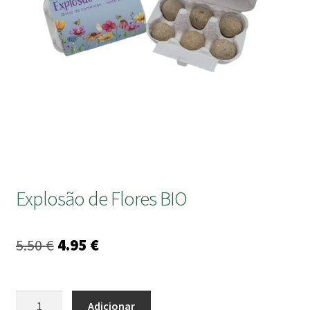
submen
Explosão de Flores BIO
O
O
5.50
€
4.95
€
preço
preço
original
atual
Quantidade
Adicionar