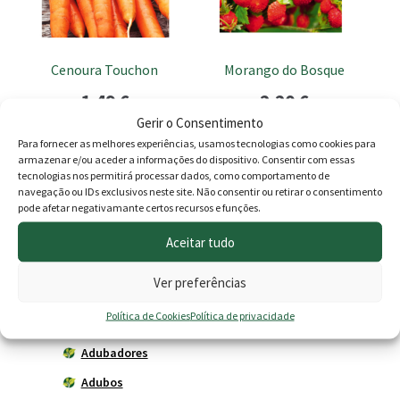
Cenoura Touchon
Morango do Bosque
1.49
€
2.20
€
Gerir o Consentimento
Adicionar
Adicionar
Para fornecer as melhores experiências, usamos tecnologias como cookies para
armazenar e/ou aceder a informações do dispositivo. Consentir com essas
tecnologias nos permitirá processar dados, como comportamento de
navegação ou IDs exclusivos neste site. Não consentir ou retirar o consentimento
pode afetar negativamante certos recursos e funções.
Produtos
Aceitar tudo
Agricultura
Ver preferências
Horta
Política de Cookies
Política de privacidade
Acessórios
Adubadores
Adubos