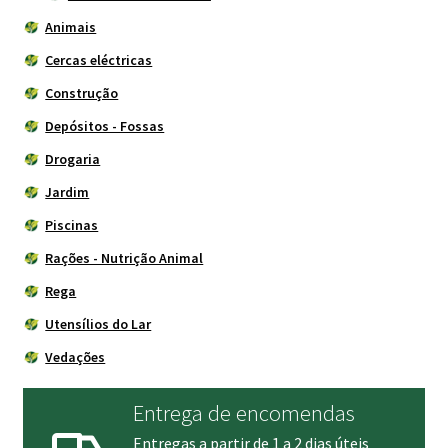
Animais
Cercas eléctricas
Construção
Depósitos - Fossas
Drogaria
Jardim
Piscinas
Rações - Nutrição Animal
Rega
Utensílios do Lar
Vedações
Entrega de encomendas
Entregas a partir de 1 a 2 dias úteis