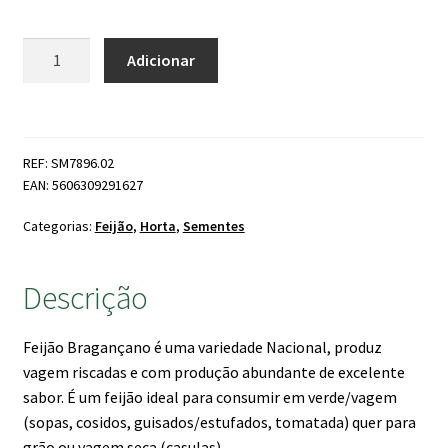
Quantidade
Adicionar
de
Feijão
Rasteiro
Bragançano
REF: SM7896.02
EAN: 5606309291627
Categorias:
Feijão
,
Horta
,
Sementes
Descrição
Feijão Bragançano é uma variedade Nacional, produz
vagem riscadas e com produção abundante de excelente
sabor. É um feijão ideal para consumir em verde/vagem
(sopas, cosidos, guisados/estufados, tomatada) quer para
grão ou vagem seca (casulas).