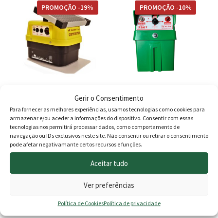
era:
é:
era:
é:
PROMOÇÃO -19%
PROMOÇÃO -10%
16.20 €.
14.60 €.
330.00 €.
270.
Gerir o Consentimento
Cerca Eléctrica Confortek
Cerca Eléctrica a Bateria 9v
Para fornecer as melhores experiências, usamos tecnologias como cookies para
solar 5000x
Quarzo (P9N)
armazenar e/ou aceder a informações do dispositivo. Consentir com essas
(Painel+Bateria)
tecnologias nos permitirá processar dados, como comportamento de
navegação ou IDs exclusivos neste site. Não consentir ou retirar o consentimento
O
O
O
O
370.00
€
299.70
€
159.00
€
143.00
€
pode afetar negativamante certos recursos e funções.
preço
preço
preço
preç
Adicionar
Adicionar
Aceitar tudo
original
atual
original
atua
Ver preferências
era:
é:
era:
é:
370.00 €.
299.70 €.
159.00 €.
143.
Política de Cookies
Política de privacidade
Produtos