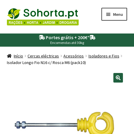
Ir
Saltar
Menu
para
para
a
o
Maximi
Agricultura
navegação
conteúdo
Portes grátis + 200€
*
submen
Encomendas até 30kg
Maximi
Animais
submen
Início
Cercas eléctricas
Acessórios
Isoladores e Fios
Isolador Longo Fio N16 c/ Rosca M6 (pack10)
Maximi
Drogaria
submen
Maximi
Depósitos – Fossas
submen
Maximi
Jardim
submen
Maximi
Piscinas
submen
Maximi
Rega