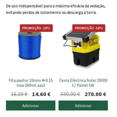
De uso indispensável para a máxima eficácia da vedação,
evitando perdas de isolamento ou descarga á terra.
PROMOÇÃO -10%
PROMOÇÃO -18%
Fita pastor 10mm 4×0.15
Cerca Eléctrica Solar 2500X
inox 200mt azul
C/ Painel 5W
O
O
O
O
16.20
€
14.60
€
330.00
€
270.00
€
preço
preço
preço
preç
Adicionar
Adicionar
original
atual
original
atua