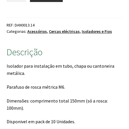
Isolador
Longo
Fio
REF: DAN0013.14
N16
Categorias:
Acessórios
,
Cercas eléctricas
,
Isoladores e Fios
c/
Rosca
Descrição
M6
(pack10)
Isolador para instalação em tubo, chapa ou cantoneira
metálica.
Parafuso de rosca métrica M6.
Dimensões: comprimento total 150mm (só a rosca:
100mm).
Disponivel em pack de 10 Unidades.