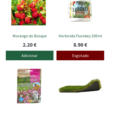
Morango do Bosque
Herbicida Flurokey 100ml
2.20
€
8.90
€
Adicionar
Esgotado
This
product
has
multiple
variants.
The
options
may