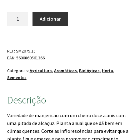
Quantidade
Adicionar
de
Manjericão
Tailândia
Bio
REF: SM2075.15
EAN: 5600860561366
Categorias:
Agricultura
,
Aromáticas
,
Biológicas
,
Horta
,
Sementes
Descrição
Variedade de manjericão com um cheiro doce a anis com
uma pitada de alcaçuz. Planta anual que se dá bem em
climas quentes. Corte as inflorescências para evitar que a
planta fique amarga e para promover o crescimento