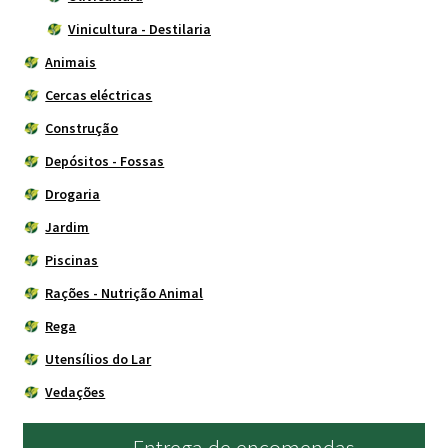
Vinicultura - Destilaria
Animais
Cercas eléctricas
Construção
Depósitos - Fossas
Drogaria
Jardim
Piscinas
Rações - Nutrição Animal
Rega
Utensílios do Lar
Vedações
Entrega de encomendas