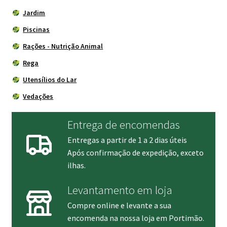
Jardim
Piscinas
Rações - Nutrição Animal
Rega
Utensílios do Lar
Vedações
Entrega de encomendas
Entregas a partir de 1 a 2 dias úteis
Após confirmação de expedição, exceto
ilhas.
Levantamento em loja
Compre online e levante a sua
encomenda na nossa loja em Portimão.