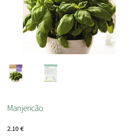
submen
Manjericão
2.10
€