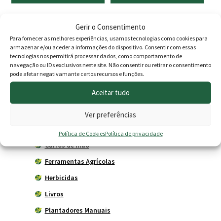
Gerir o Consentimento
Produtos
Para fornecer as melhores experiências, usamos tecnologias como cookies para
armazenar e/ou aceder a informações do dispositivo. Consentir com essas
tecnologias nos permitirá processar dados, como comportamento de
Agricultura
navegação ou IDs exclusivos neste site. Não consentir ou retirar o consentimento
pode afetar negativamante certos recursos e funções.
Horta
Aceitar tudo
Acessórios
Adubadores
Ver preferências
Adubos
Política de Cookies
Política de privacidade
Carros de mão
Ferramentas Agrícolas
Herbicidas
Livros
Plantadores Manuais