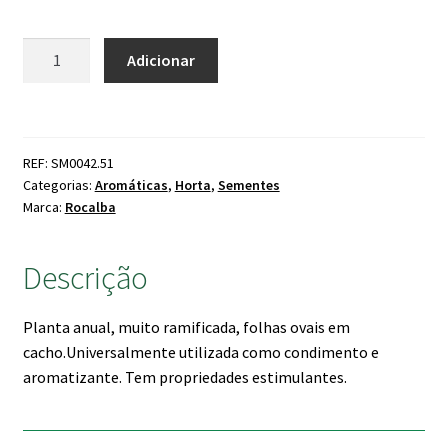
Quantidade
Adicionar
de
Manjericão
REF: SM0042.51
Categorias:
Aromáticas
,
Horta
,
Sementes
Marca:
Rocalba
Descrição
Planta anual, muito ramificada, folhas ovais em
cacho.Universalmente utilizada como condimento e
aromatizante. Tem propriedades estimulantes.