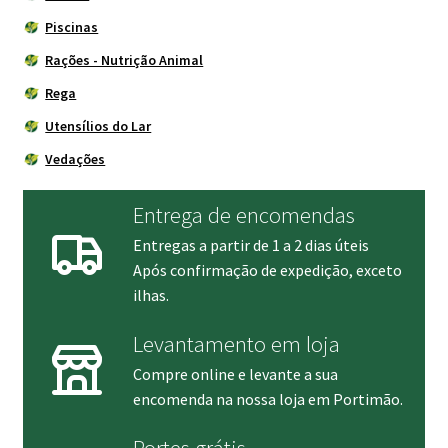
Piscinas
Rações - Nutrição Animal
Rega
Utensílios do Lar
Vedações
Entrega de encomendas
Entregas a partir de 1 a 2 dias úteis
Após confirmação de expedição, exceto
ilhas.
Levantamento em loja
Compre online e levante a sua
encomenda na nossa loja em Portimão.
Portes grátis