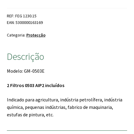
Meia
Face
REF: FEG 1230.15
2
EAN: 5300000163169
Filtros
GM-
Categoria:
Protecção
0503E
Descrição
Modelo: GM-0503E
2 Filtros 0503 AIP2 incluídos
Indicado para agricultura, indústria petrolífera, indústria
química, pequenas indústrias, fabrico de maquinaria,
estufas de pintura, etc.