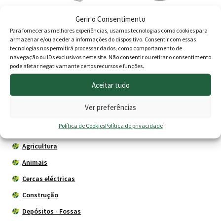
Gerir o Consentimento
Máscara IRU410 SLV
Máscara IRU220 SLV
Para fornecer as melhores experiências, usamos tecnologias como cookies para
FFP1+Válvula Dobrável
FFP2+Válvula
armazenar e/ou aceder a informações do dispositivo. Consentir com essas
tecnologias nos permitirá processar dados, como comportamento de
1.20
€
1.70
€
navegação ou IDs exclusivos neste site. Não consentir ou retirar o consentimento
pode afetar negativamante certos recursos e funções.
Adicionar
Adicionar
Aceitar tudo
Ver preferências
Produtos
Política de Cookies
Política de privacidade
Agricultura
Animais
Cercas eléctricas
Construção
Depósitos - Fossas