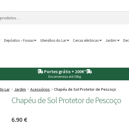
Depósitos – Fossas
Utensílios do Lar
Cercas eléctricas
Jardim
Dec
Portes grátis + 200€
*
Encomendas até 30kg
do Lar
Jardim
Acessórios
Chapéu de Sol Protetor de Pescoço
Chapéu de Sol Protetor de Pescoço
6.90
€