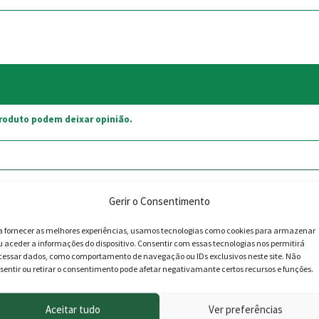
roduto podem deixar opinião.
Gerir o Consentimento
a fornecer as melhores experiências, usamos tecnologias como cookies para armazenar
u aceder a informações do dispositivo. Consentir com essas tecnologias nos permitirá
cessar dados, como comportamento de navegação ou IDs exclusivos neste site. Não
sentir ou retirar o consentimento pode afetar negativamante certos recursos e funções.
Aceitar tudo
Ver preferências