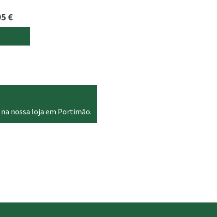
Price
95
€
range:
s
5.90 €
through
14.95 €
 na nossa loja em Portimão.