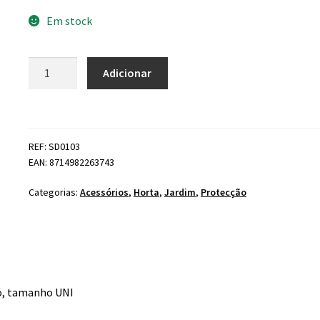
Em stock
Quantidade
Adicionar
de
Chapéu
de
Sol
REF: SD0103
Protetor
EAN: 8714982263743
de
Pescoço
Categorias:
Acessórios
,
Horta
,
Jardim
,
Protecção
ço, tamanho UNI