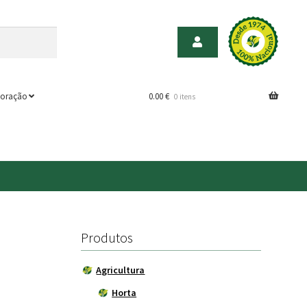
oração
0.00
€
0 itens
Produtos
Agricultura
Horta