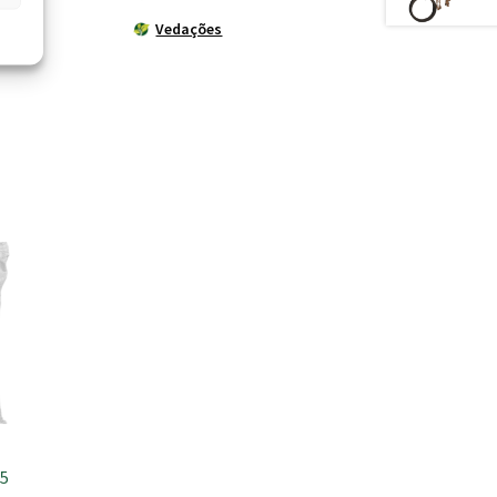
Vedações
15