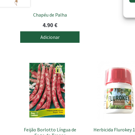
Chapéu de Palha
4.90
€
Adicionar
Feijão Borlotto Língua de
Herbicida Flurokey 