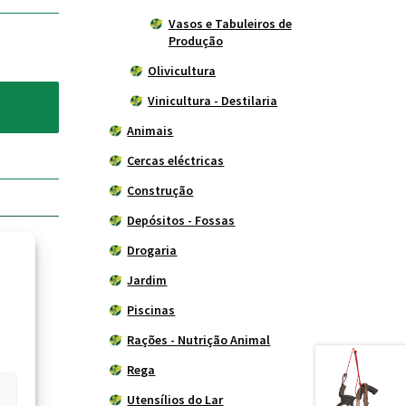
Vasos e Tabuleiros de
Produção
Olivicultura
Vinicultura - Destilaria
Animais
Cercas eléctricas
Construção
Depósitos - Fossas
Drogaria
Jardim
Piscinas
Rações - Nutrição Animal
Rega
Utensílios do Lar