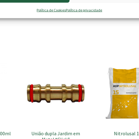
Política de Cookies
Política de privacidade
This
product
has
multiple
variants.
The
options
may
be
chosen
100ml
União dupla Jardim em
Nitrolusal 
on