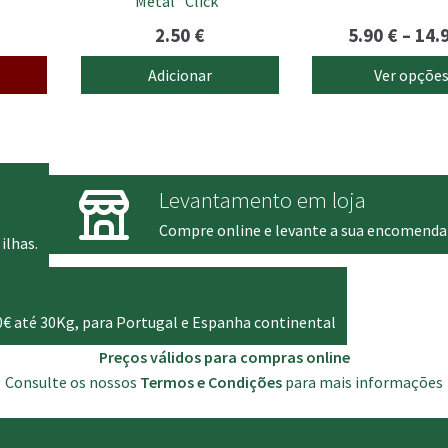
Metal “Click”
the
product
2.50
€
5.90
€
–
14.
page
Adicionar
Ver opçõe
Levantamento em loja
Compre online e levante a sua encomenda
ilhas.
0€ até 30Kg, para Portugal e Espanha continental
Preços válidos para compras online
Consulte os nossos
Termos e Condições
para mais informações