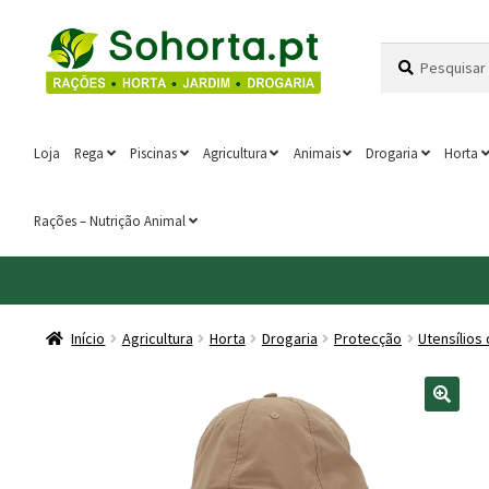
Ir
Saltar
Pesquisar
Pesquisa
para
para
por:
a
o
navegação
conteúdo
Loja
Rega
Piscinas
Agricultura
Animais
Drogaria
Horta
Rações – Nutrição Animal
Início
Agricultura
Horta
Drogaria
Protecção
Utensílios 