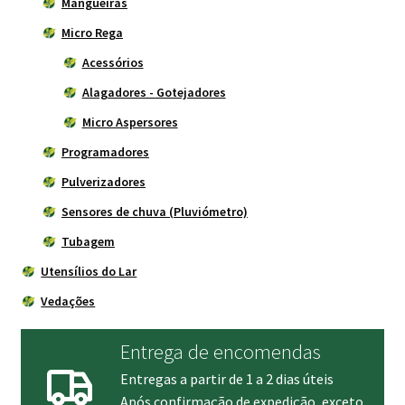
Mangueiras
Micro Rega
Acessórios
Alagadores - Gotejadores
Micro Aspersores
Programadores
Pulverizadores
Sensores de chuva (Pluviómetro)
Tubagem
Utensílios do Lar
Vedações
Entrega de encomendas
Entregas a partir de 1 a 2 dias úteis
Após confirmação de expedição, exceto