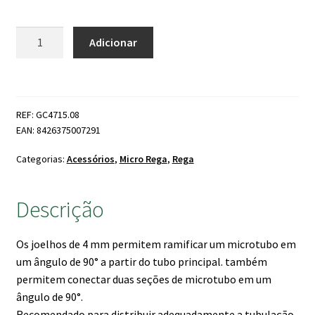
Quantidade
Adicionar
de
Micro
Joelho
4mm
REF: GC4715.08
(
EAN: 8426375007291
Pack
10
Categorias:
Acessórios
,
Micro Rega
,
Rega
un
)
Descrição
Os joelhos de 4 mm permitem ramificar um microtubo em
um ângulo de 90° a partir do tubo principal. também
permitem conectar duas seções de microtubo em um
ângulo de 90°.
Recomendado para distribuir adequadamente a tubulação