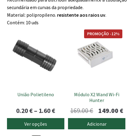
secundária em curvas da propriedade.
Material: polipropileno.
resistente aos raios uv
.
Contém: 10 uds
This
PROMOÇÃO -12%
product
has
multiple
variants.
The
options
may
be
União Polietileno
Módulo X2 Wand Wi-Fi
chosen
Hunter
on
Price
O
O
0.20
€
–
1.60
€
169.00
€
149.00
€
the
range:
preço
preç
product
Ver opções
Adicionar
page
0.20 €
original
atua