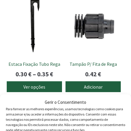
This
through
era:
é:
product
1.60 €
169.00 €.
149.
has
multiple
variants.
The
options
may
be
Estaca Fixação Tubo Rega
Tampão P/ Fita de Rega
chosen
Price
0.30
€
–
0.35
€
0.42
€
on
the
range:
Ver opções
Adicionar
product
0.30 €
page
Gerir o Consentimento
through
Para fornecer as melhores experiências, usamos tecnologias como cookies para
0.35 €
Produtos
armazenar e/ou aceder a informações do dispositivo. Consentir com essas
tecnologias nos permitirá processar dados, como comportamento de
navegação ou IDs exclusivos neste site. Não consentir ou retirar o consentimento
Agricultura
pode afetar negativamante certos recursos e funções.