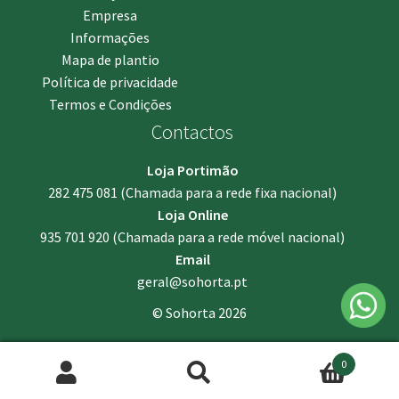
Empresa
Informações
Mapa de plantio
Política de privacidade
Termos e Condições
Contactos
Loja Portimão
282 475 081
(Chamada para a rede fixa nacional)
Loja Online
935 701 920
(Chamada para a rede móvel nacional)
Email
geral@sohorta.pt
© Sohorta 2026
0
Pesquisar
Pesquisa