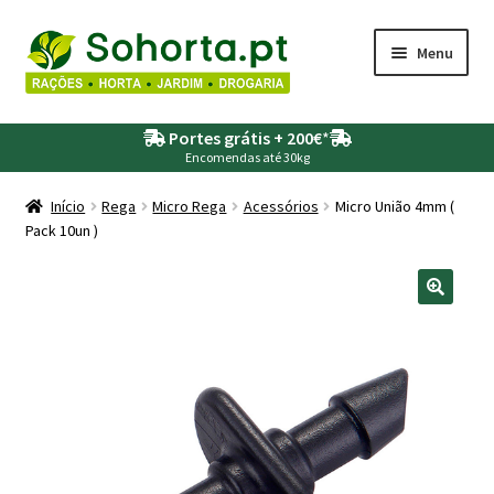
Ir
Saltar
Menu
para
para
a
o
Maximi
Agricultura
navegação
conteúdo
Portes grátis + 200€
*
submen
Encomendas até 30kg
Maximi
Animais
submen
Início
Rega
Micro Rega
Acessórios
Micro União 4mm (
Pack 10un )
Maximi
Drogaria
submen
Maximi
Depósitos – Fossas
submen
Maximi
Jardim
submen
Maximi
Piscinas
submen
Maximi
Rega