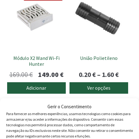
16.90 €.
13.90 €.
110.00 €.
96.00
has
multiple
variants.
The
options
may
be
Módulo X2 Wand Wi-Fi
União Polietileno
chosen
Hunter
on
O
O
Price
169.00
€
149.00
€
0.20
€
–
1.60
€
the
preço
preço
range:
product
Adicionar
Ver opções
page
original
atual
0.20 €
era:
é:
throu
Gerir o Consentimento
Para fornecer as melhores experiências, usamos tecnologias como cookies para
169.00 €.
149.00 €.
1.60 €
Produtos
armazenar e/ou aceder a informações do dispositivo. Consentir com essas
tecnologias nos permitirá processar dados, como comportamento de
navegação ou IDs exclusivos neste site. Não consentir ou retirar o consentimento
Agricultura
pode afetar negativamante certos recursos e funções.