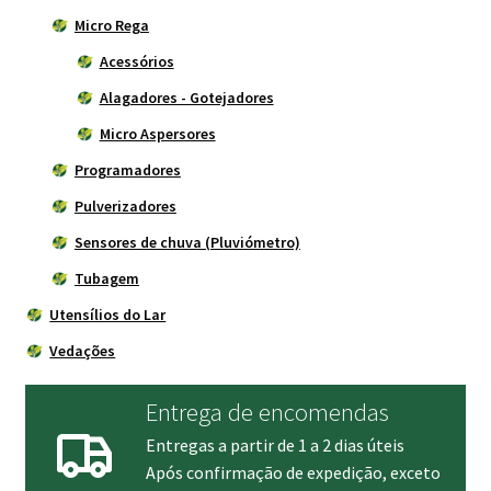
Micro Rega
Acessórios
Alagadores - Gotejadores
Micro Aspersores
Programadores
Pulverizadores
Sensores de chuva (Pluviómetro)
Tubagem
Utensílios do Lar
Vedações
Entrega de encomendas
Entregas a partir de 1 a 2 dias úteis
Após confirmação de expedição, exceto