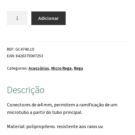
Quantidade
Adicionar
de
Micro
União
4mm
REF: GC4740.10
(
EAN: 8426375007253
Pack
10un
Categorias:
Acessórios
,
Micro Rega
,
Rega
)
Descrição
Conectores de ø4 mm, permitem a ramificação de um
microtubo a partir do tubo principal.
Material: polipropileno. resistente aos raios uv.