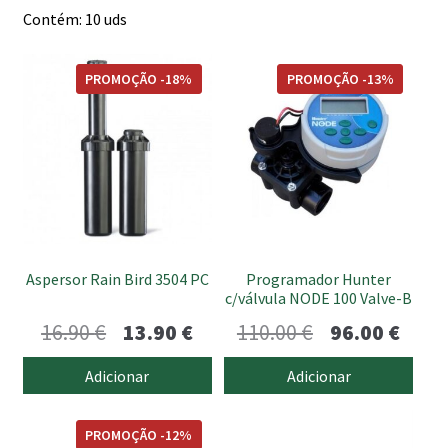
Contém: 10 uds
PROMOÇÃO -18%
PROMOÇÃO -13%
Aspersor Rain Bird 3504 PC
Programador Hunter
c/válvula NODE 100 Valve-B
O
O
O
O
16.90
€
13.90
€
110.00
€
96.00
€
preço
preço
preço
preç
Adicionar
Adicionar
original
atual
original
atua
This
era:
é:
era:
é:
PROMOÇÃO -12%
product