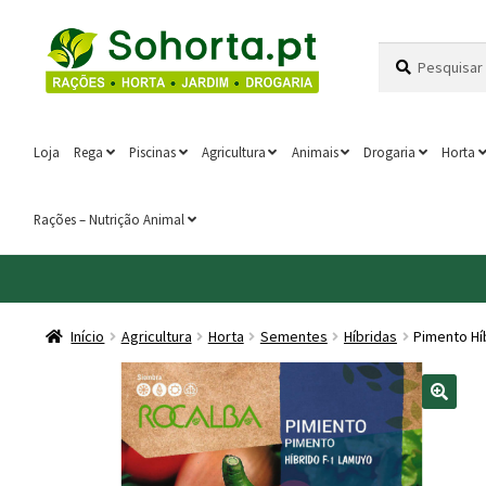
Ir
Saltar
Pesquisar
Pesquisa
para
para
por:
a
o
navegação
conteúdo
Loja
Rega
Piscinas
Agricultura
Animais
Drogaria
Horta
Rações – Nutrição Animal
Início
Agricultura
Horta
Sementes
Híbridas
Pimento Hí