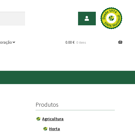
oração
0.00
€
0 itens
Produtos
Agricultura
Horta