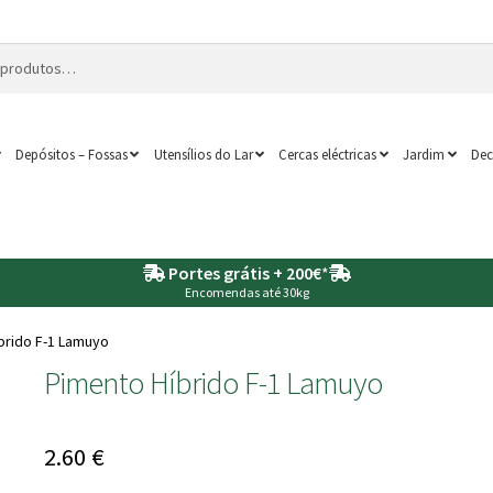
Depósitos – Fossas
Utensílios do Lar
Cercas eléctricas
Jardim
Dec
Portes grátis + 200€
*
Encomendas até 30kg
brido F-1 Lamuyo
Pimento Híbrido F-1 Lamuyo
2.60
€