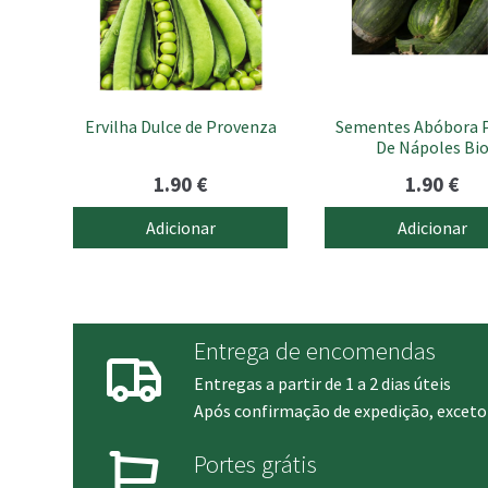
Ervilha Dulce de Provenza
Sementes Abóbora P
De Nápoles Bi
1.90
€
1.90
€
Adicionar
Adicionar
Entrega de encomendas
Entregas a partir de 1 a 2 dias úteis
Após confirmação de expedição, exceto 
Portes grátis