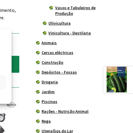
Vasos e Tabuleiros de
rimento,
Produção
re.
Olivicultura
Vinicultura - Destilaria
Animais
Cercas eléctricas
Construção
Depósitos - Fossas
Drogaria
Jardim
Piscinas
Rações - Nutrição Animal
Rega
Utensílios do Lar