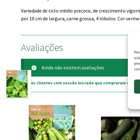
Variedade de ciclo médio precoce, de crescimento vigor
por 10 cm de largura, carne grossa, 4 lóbulos. Cor verme
Avaliações
Par
e/o
pro
Ainda não existem avaliações.
con
Apenas clientes com sessão iniciada que compraram este p