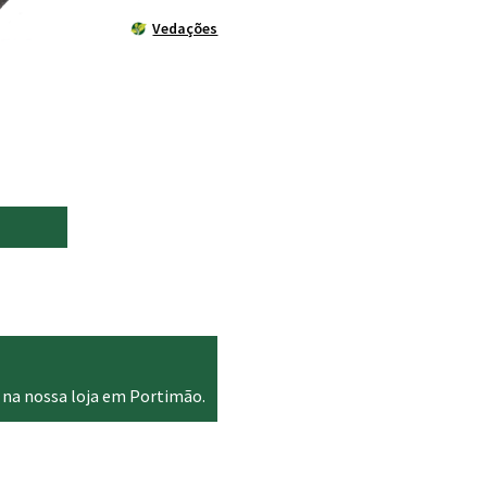
Vedações
 na nossa loja em Portimão.