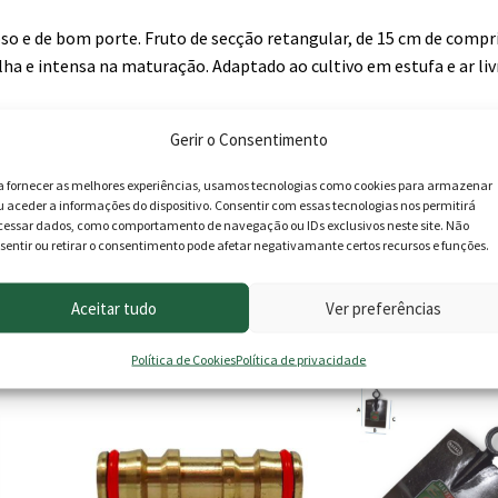
oso e de bom porte. Fruto de secção retangular, de 15 cm de comp
lha e intensa na maturação. Adaptado ao cultivo em estufa e ar liv
Gerir o Consentimento
a fornecer as melhores experiências, usamos tecnologias como cookies para armazenar
u aceder a informações do dispositivo. Consentir com essas tecnologias nos permitirá
cessar dados, como comportamento de navegação ou IDs exclusivos neste site. Não
sentir ou retirar o consentimento pode afetar negativamante certos recursos e funções.
roduto podem deixar opinião.
Aceitar tudo
Ver preferências
Política de Cookies
Política de privacidade