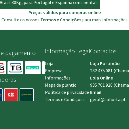
0€ até 30Kg, para Portugal e Espanha continental
Preços válidos para compras online
Consulte os nossos
Termos e Condições
para mais informações
Informação Legal
Contactos
de pagamento
Loja
Loja Portimão
Empresa
282 475 081
(Chamada
Informações
Loja Online
adoras
Mapa de plantio
935 701 920
(Chamad
Política de privacidade
Email
Termos e Condições
geral@sohorta.pt