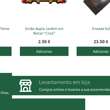
leine
União dupla Jardim em
Enxada Sul
o
Metal “Click”
2.50
€
23.50
€
Adicionar
Adicionar
Levantamento em loja
Compre online e levante a sua encomenda
ilhas.