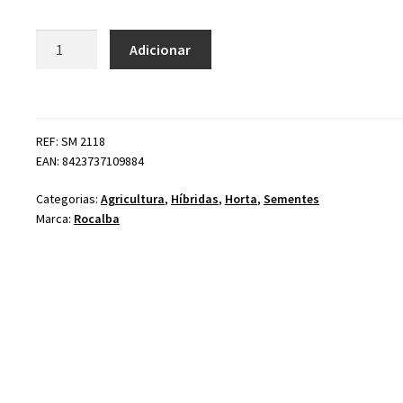
Quantidade
Adicionar
de
Pimento
Híbrido
F-
REF: SM 2118
1
EAN: 8423737109884
Lamuyo
Categorias:
Agricultura
,
Híbridas
,
Horta
,
Sementes
Marca:
Rocalba