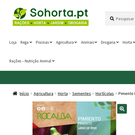
Ir
Saltar
Pesquisar
Pesquisa
para
para
por:
a
o
navegação
conteúdo
Loja
Rega
Piscinas
Agricultura
Animais
Drogaria
Horta
Rações – Nutrição Animal
Início
Agricultura
Horta
Sementes
Hortícolas
Pimento 