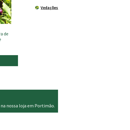
Vedações
a de
e
 na nossa loja em Portimão.