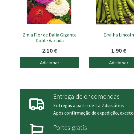
Zinia Flor de Dalia Gigante
Ervilha Lincoln
Doble Variada
2.10
€
1.90
€
Adicionar
Adicionar
Entrega de encomendas
Entregas a partir de 1 a 2 dias úteis
Após confirmação de expedição, exceto 
Portes grátis