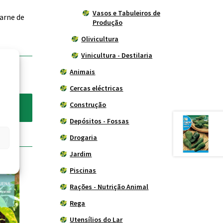
Vasos e Tabuleiros de
Carne de
Produção
Olivicultura
Vinicultura - Destilaria
Animais
Cercas eléctricas
Construção
Depósitos - Fossas
Drogaria
Jardim
Piscinas
Rações - Nutrição Animal
Rega
Utensílios do Lar