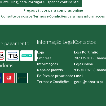
0€ até 30Kg, para Portugal e Espanha continental
Preços válidos para compras online
Consulte os nossos
Termos e Condições
para mais informações
Informação Legal
Contactos
de pagamento
Loja
Loja Portimão
Empresa
282 475 081
(Chamada
Informações
Loja Online
adoras
Mapa de plantio
935 701 920
(Chamad
Política de privacidade
Email
Termos e Condições
geral@sohorta.pt