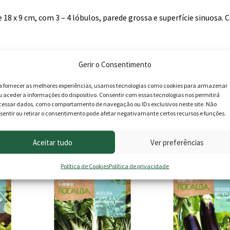
 18 x 9 cm, com 3 – 4 lóbulos, parede grossa e superfície sinuosa. 
Gerir o Consentimento
a fornecer as melhores experiências, usamos tecnologias como cookies para armazenar
u aceder a informações do dispositivo. Consentir com essas tecnologias nos permitirá
cessar dados, como comportamento de navegação ou IDs exclusivos neste site. Não
sentir ou retirar o consentimento pode afetar negativamante certos recursos e funções.
roduto podem deixar opinião.
Aceitar tudo
Ver preferências
Política de Cookies
Política de privacidade