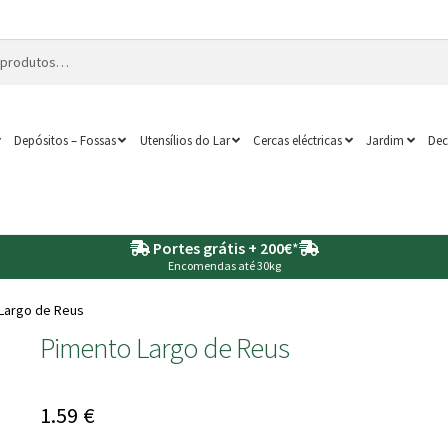
Depósitos – Fossas
Utensílios do Lar
Cercas eléctricas
Jardim
Dec
Portes grátis + 200€
*
Encomendas até 30kg
Largo de Reus
Pimento Largo de Reus
1.59
€