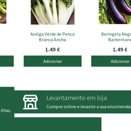
Acelga Verde de Penca
Beringela Negr
Branca Ancha
Barbentan
1.49
€
1.49
€
Adicionar
Adicionar
Levantamento em loja
Compre online e levante a sua encomenda
ilhas.