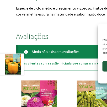
Espécie de ciclo médio e crescimento vigoroso. Frutos de
cor vermelha escura na maturidade e sabor muito doce.
Avaliações
Par
e/o
pro
Ainda não existem avaliações.
con
Apenas clientes com sessão iniciada que compraram este p