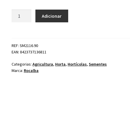
Quantidade
Adicionar
de
Pimento
Largo
de
REF: SM2116.90
Reus
EAN: 8423737136811
Categorias:
Agricultura
,
Horta
,
Hortícolas
,
Sementes
Marca:
Rocalba