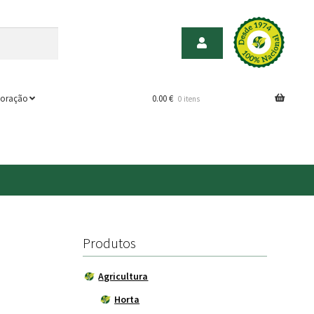
oração
0.00
€
0 itens
Produtos
Agricultura
Horta