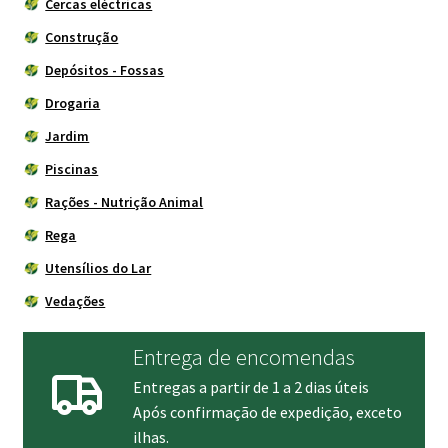
Cercas eléctricas
Construção
Depósitos - Fossas
Drogaria
Jardim
Piscinas
Rações - Nutrição Animal
Rega
Utensílios do Lar
Vedações
Entrega de encomendas
Entregas a partir de 1 a 2 dias úteis
Após confirmação de expedição, exceto
ilhas.