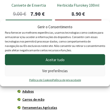
Canivete de Enxertia
Herbicida Flurokey 100ml
O
O
9.00
€
7.90
€
8.90
€
preço
preço
Adicionar
Esgotado
Gerir o Consentimento
original
atual
Para fornecer as melhores experiências, usamos tecnologias como cookies para
armazenar e/ou aceder a informações do dispositivo. Consentir com essas
era:
é:
tecnologias nos permitirá processar dados, como comportamento de
9.00 €.
7.90 €.
navegação ou IDs exclusivos neste site. Não consentir ou retirar o consentimento
Produtos
pode afetar negativamante certos recursos e funções.
Agricultura
Aceitar tudo
Horta
Ver preferências
Acessórios
Política de Cookies
Política de privacidade
Adubadores
Adubos
Carros de mão
Ferramentas Agrícolas