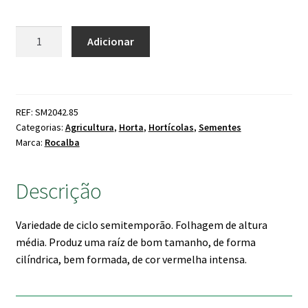
Quantidade
Adicionar
de
Rabanete
Dátil
Rojo
REF: SM2042.85
Categorias:
Agricultura
,
Horta
,
Hortícolas
,
Sementes
Marca:
Rocalba
Descrição
Variedade de ciclo semitemporão. Folhagem de altura
média. Produz uma raíz de bom tamanho, de forma
cilíndrica, bem formada, de cor vermelha intensa.