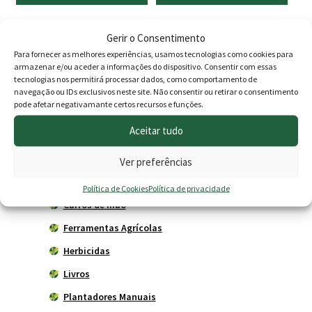
original
atual
era:
é:
Gerir o Consentimento
9.00 €.
7.90 €.
Produtos
Para fornecer as melhores experiências, usamos tecnologias como cookies para
armazenar e/ou aceder a informações do dispositivo. Consentir com essas
tecnologias nos permitirá processar dados, como comportamento de
Agricultura
navegação ou IDs exclusivos neste site. Não consentir ou retirar o consentimento
pode afetar negativamante certos recursos e funções.
Horta
Aceitar tudo
Acessórios
Adubadores
Ver preferências
Adubos
Política de Cookies
Política de privacidade
Carros de mão
Ferramentas Agrícolas
Herbicidas
Livros
Plantadores Manuais