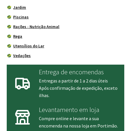
Jardim
Piscinas
Rações - Nutrição Animal
Rega
Utensílios do Lar
Vedações
Entrega de encomendas
Entregas a partir de 1 a 2 dias úteis
Após confirmação de expedição, exceto
ilhas.
Levantamento em loja
Compre online e levante a sua
encomenda na nossa loja em Portimão.