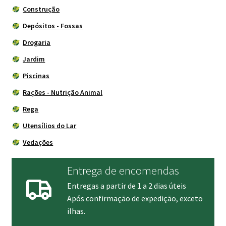
Construção
Depósitos - Fossas
Drogaria
Jardim
Piscinas
Rações - Nutrição Animal
Rega
Utensílios do Lar
Vedações
Entrega de encomendas
Entregas a partir de 1 a 2 dias úteis
Após confirmação de expedição, exceto
ilhas.