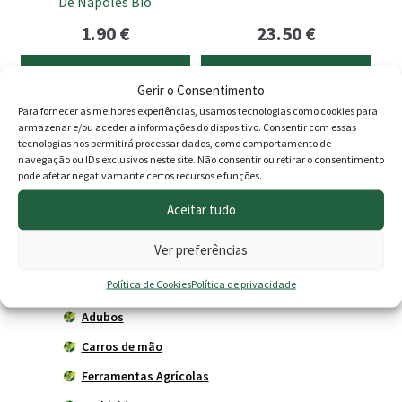
De Nápoles Bio
1.90
€
23.50
€
Adicionar
Adicionar
Gerir o Consentimento
Para fornecer as melhores experiências, usamos tecnologias como cookies para
armazenar e/ou aceder a informações do dispositivo. Consentir com essas
tecnologias nos permitirá processar dados, como comportamento de
Produtos
navegação ou IDs exclusivos neste site. Não consentir ou retirar o consentimento
pode afetar negativamante certos recursos e funções.
Agricultura
Aceitar tudo
Horta
Ver preferências
Acessórios
Política de Cookies
Política de privacidade
Adubadores
Adubos
Carros de mão
Ferramentas Agrícolas