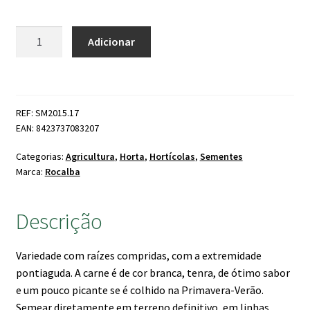
Quantidade
Adicionar
de
Rabano
Murciano
REF: SM2015.17
EAN: 8423737083207
Categorias:
Agricultura
,
Horta
,
Hortícolas
,
Sementes
Marca:
Rocalba
Descrição
Variedade com raízes compridas, com a extremidade
pontiaguda. A carne é de cor branca, tenra, de ótimo sabor
e um pouco picante se é colhido na Primavera-Verão.
Semear diretamente em terreno definitivo, em linhas.