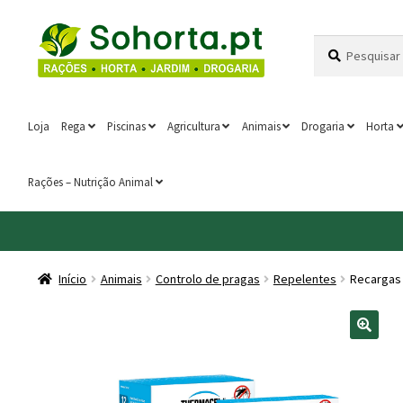
Ir
Saltar
Pesquisar
Pesquisa
para
para
por:
a
o
navegação
conteúdo
Loja
Rega
Piscinas
Agricultura
Animais
Drogaria
Horta
Rações – Nutrição Animal
Início
Animais
Controlo de pragas
Repelentes
Recargas 