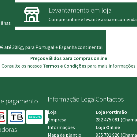
Levantamento em loja
Compre online e levante a sua encomenda
ilhas.
0€ até 30Kg, para Portugal e Espanha continental
Preços válidos para compras online
Consulte os nossos
Termos e Condições
para mais informações
Informação Legal
Contactos
de pagamento
Loja
Loja Portimão
Empresa
282 475 081
(Chamada
Informações
Loja Online
adoras
Mapa de plantio
935 701 920
(Chamad