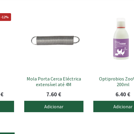
 -12%
Mola Porta Cerca Eléctrica
Optiprobios Zoo
extensível até 4M
200ml
Price
0
€
7.60
€
6.40
€
range:
Adicionar
Adicionar
6.95 €
through
12.80 €