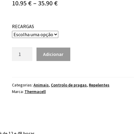
Price
10.95
€
–
35.90
€
range:
10.95 €
RECARGAS
through
35.90 €
Quantidade
Adicionar
de
Recargas
Thermacell
Anti
Categorias:
Animais
,
Controlo de pragas
,
Repelentes
Mosquitos
Marca:
Thermacell
 de 12 e 48 horas