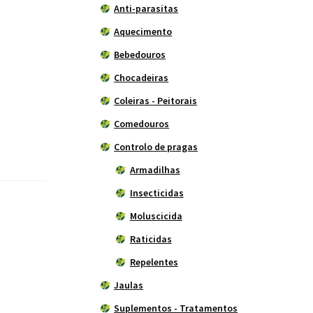
Anti-parasitas
Aquecimento
Bebedouros
Chocadeiras
Coleiras - Peitorais
Comedouros
Controlo de pragas
Armadilhas
Insecticidas
Moluscicida
Raticidas
Repelentes
Jaulas
Suplementos - Tratamentos