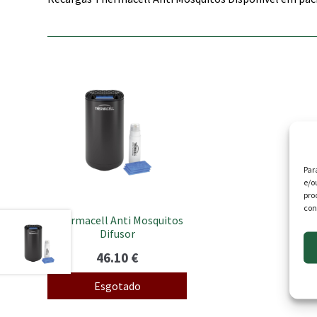
Par
e/o
pro
con
Thermacell Anti Mosquitos
Difusor
46.10
€
Esgotado