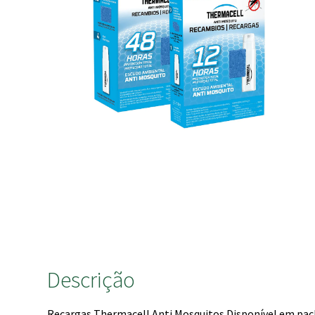
Descrição
Recargas Thermacell Anti Mosquitos Disponível em pack