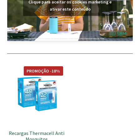
Clique para aceitar os cookies marketing e
ativar este conteúdo
This
PROMOÇÃO -18%
product
has
multiple
variants.
The
options
may
be
Recargas Thermacell Anti
chosen
Mosquitos