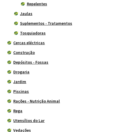
Repelentes
Jaulas
Suplementos - Tratamentos
Tosquiadoras
Cercas eléctricas
Construção
Depósitos - Fossas
Drogaria
Jardim
Piscinas
Rações - Nutrição Animal
Rega
Utensílios do Lar
Vedações