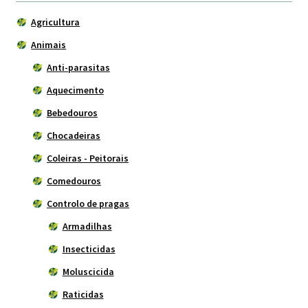
Agricultura
Animais
Anti-parasitas
Aquecimento
Bebedouros
Chocadeiras
Coleiras - Peitorais
Comedouros
Controlo de pragas
Armadilhas
Insecticidas
Moluscicida
Raticidas