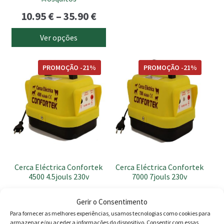
on
Price
10.95
€
–
35.90
€
the
range:
product
Ver opções
page
10.95 €
through
PROMOÇÃO -21%
PROMOÇÃO -21%
35.90 €
Cerca Eléctrica Confortek
Cerca Eléctrica Confortek
4500 4.5jouls 230v
7000 7jouls 230v
O
O
O
O
185.00
€
147.00
€
215.00
€
170.00
€
Gerir o Consentimento
preço
preço
preço
preç
Para fornecer as melhores experiências, usamos tecnologias como cookies para
Adicionar
Adicionar
armazenar e/ou aceder a informações do dispositivo. Consentir com essas