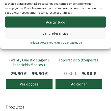
original
atual
original
atua
tecnologias nos permitirá processar dados, como comportamento de
This
navegação ou IDs exclusivos neste site. Não consentir ou retirar o consentimento
era:
é:
era:
é:
PROMOÇÃO -16%
PROMOÇÃO -7%
pode afetar negativamante certos recursos e funções.
product
185.00 €.
147.00 €.
215.00 €.
170.
has
Aceitar tudo
multiple
variants.
Ver preferências
The
Política de Cookies
Política de privacidade
options
may
be
Twenty One Bioplagen (
Toporat isco (toupeiras)
chosen
Inseticida Moscas )
on
Price
O
O
29.90
€
–
99.90
€
10.50
€
9.80
€
the
range:
preço
preço
product
Ver opções
Adicionar
page
29.90 €
original
atual
through
era:
é:
99.90 €
10.50 €.
9.80 €
Produtos