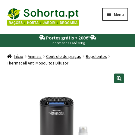
Ir
Saltar
Menu
para
para
a
o
Maximi
Agricultura
navegação
conteúdo
Portes grátis + 200€
*
submen
Encomendas até 30kg
Maximi
Animais
submen
Início
Animais
Controlo de pragas
Repelentes
Thermacell Anti Mosquitos Difusor
Maximi
Drogaria
submen
Maximi
Depósitos – Fossas
submen
Maximi
Jardim
submen
Maximi
Piscinas
submen
Maximi
Rega