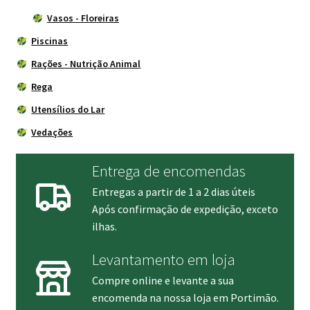
Vasos - Floreiras
Piscinas
Rações - Nutrição Animal
Rega
Utensílios do Lar
Vedações
Entrega de encomendas
Entregas a partir de 1 a 2 dias úteis
Após confirmação de expedição, exceto
ilhas.
Levantamento em loja
Compre online e levante a sua
encomenda na nossa loja em Portimão.