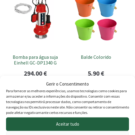
product
8.80 €.
6.90 €.
52.00
has
multiple
variants.
The
options
may
be
Bomba para água suja
Balde Colorido
chosen
Einhell GC-DP1340 G
on
294.00
€
5.90
€
the
product
Gerir o Consentimento
Adicionar
Ver opções
page
Para fornecer as melhores experiências, usamos tecnologias como cookies para
armazenar e/ou aceder a informações do dispositivo. Consentir com essas
tecnologias nos permitirá processar dados, como comportamento de
navegação ou IDs exclusivos neste site. Não consentir ou retirar o consentimento
pode afetar negativamante certos recursos e funções.
Produtos
Aceitar tudo
Agricultura