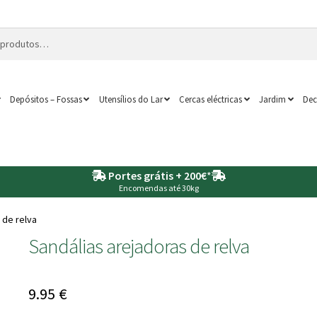
Depósitos – Fossas
Utensílios do Lar
Cercas eléctricas
Jardim
Dec
Portes grátis + 200€
*
Encomendas até 30kg
 de relva
Sandálias arejadoras de relva
9.95
€