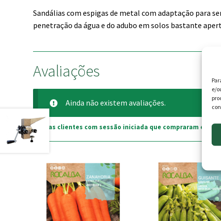
Sandálias com espigas de metal com adaptação para sere
penetração da água e do adubo em solos bastante aper
Avaliações
Par
e/o
pro
Ainda não existem avaliações.
con
Apenas clientes com sessão iniciada que compraram este p