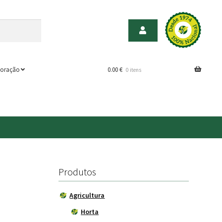
oração
0.00
€
0 itens
Produtos
Agricultura
Horta