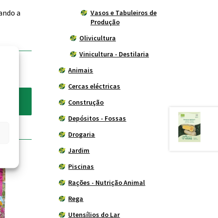
tando a
Vasos e Tabuleiros de
Produção
Olivicultura
Vinicultura - Destilaria
Animais
Cercas eléctricas
Construção
Depósitos - Fossas
Drogaria
Jardim
Piscinas
Rações - Nutrição Animal
Rega
Utensílios do Lar