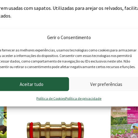
m usadas com sapatos. Utilizadas para arejar os relvados, facili
tados.
Gerir o Consentimento
a fornecer as melhores experiências, usamos tecnologias como cookies para armazenar
u aceder a informações do dispositivo. Consentir com essas tecnologias nos permitirá
cessar dados, como comportamento de navegação ou IDs exclusivos neste site. Não
sentir ou retirar o consentimento pode afetar negativamante certos recursos e funções.
roduto podem deixar opinião.
Aceitar tudo
Ver preferências
Política de Cookies
Política de privacidade