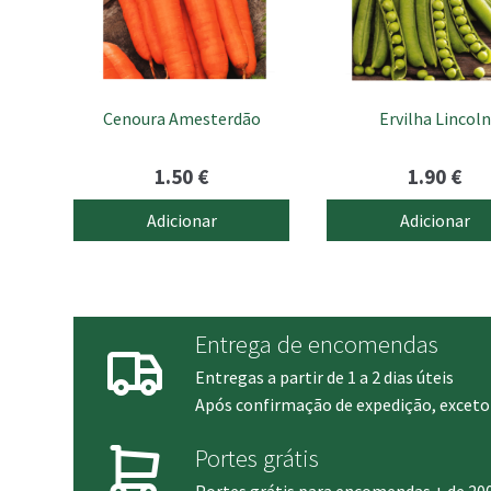
Cenoura Amesterdão
Ervilha Lincoln
1.50
€
1.90
€
Adicionar
Adicionar
Entrega de encomendas
Entregas a partir de 1 a 2 dias úteis
Após confirmação de expedição, exceto 
Portes grátis
Portes grátis para encomendas + de 20