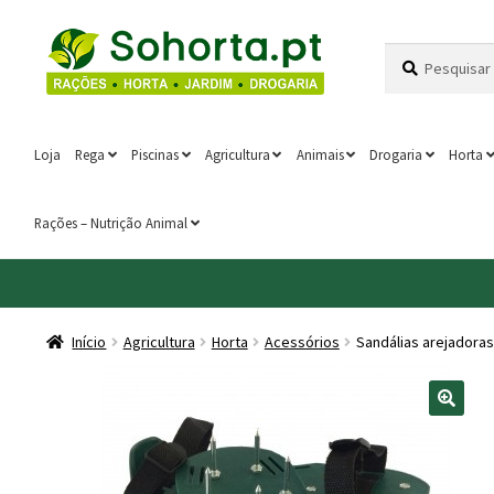
Ir
Saltar
Pesquisar
Pesquisa
para
para
por:
a
o
navegação
conteúdo
Loja
Rega
Piscinas
Agricultura
Animais
Drogaria
Horta
Rações – Nutrição Animal
Início
Agricultura
Horta
Acessórios
Sandálias arejadoras