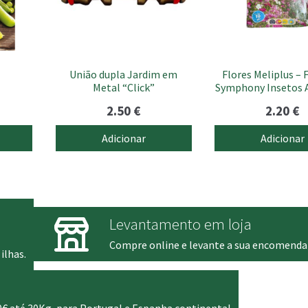
União dupla Jardim em
Flores Meliplus –
Metal “Click”
Symphony Insetos A
2.50
€
2.20
€
Adicionar
Adicionar
Levantamento em loja
Compre online e levante a sua encomenda
ilhas.
0€ até 30Kg, para Portugal e Espanha continental