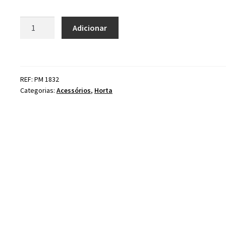
Quantidade
Adicionar
de
Sandálias
arejadoras
de
REF: PM 1832
relva
Categorias:
Acessórios
,
Horta