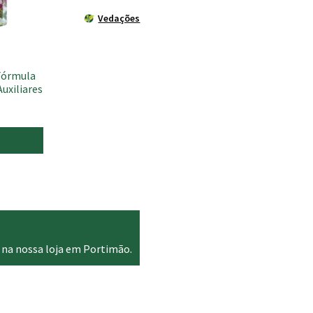
Vedações
 Fórmula
uxiliares
 na nossa loja em Portimão.