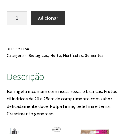
Quantidade
Adicionar
de
Sementes
Beringela
'Tsakoniki'
REF: SM1158
Bio
Categorias:
Biológicas
,
Horta
,
Hortícolas
,
Sementes
Descrição
Beringela incomum com riscas roxas e brancas. Frutos
cilíndricos de 20 a 25cm de comprimento com sabor
delicadamente doce. Polpa firme, pele fina e tenra.
Crescimento generoso.