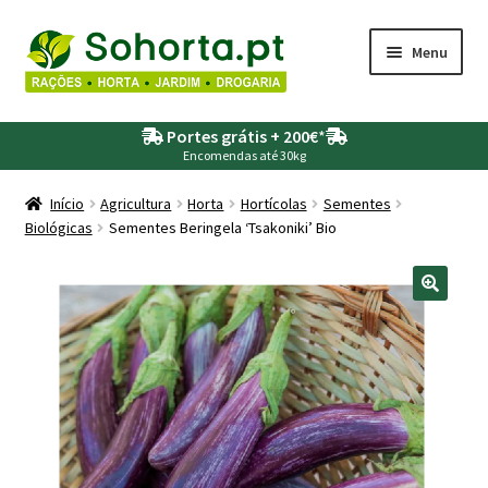
Ir
Saltar
Menu
para
para
a
o
Maximi
Agricultura
navegação
conteúdo
Portes grátis + 200€
*
submen
Encomendas até 30kg
Maximi
Animais
submen
Início
Agricultura
Horta
Hortícolas
Sementes
Biológicas
Sementes Beringela ‘Tsakoniki’ Bio
Maximi
Drogaria
submen
Maximi
Depósitos – Fossas
submen
Maximi
Jardim
submen
Maximi
Piscinas
submen
Maximi
Rega