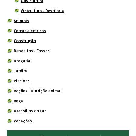
Olivicultura
Vinicultura - Destilaria
Animais
Cercas eléctricas
Construção
Depósitos - Fossas
Drogaria
Jardim
Piscinas
Rações - Nutrição Animal
Rega
Utensílios do Lar
Vedações