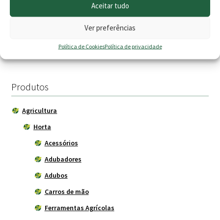
Fogo de Trepar
Aceitar tudo
on
Price
2.80
€
5.90
€
–
14.95
€
the
Ver preferências
range
product
Adicionar
Ver opções
Política de Cookies
Política de privacidade
page
5.90 €
throu
14.95 
Produtos
Agricultura
Horta
Acessórios
Adubadores
Adubos
Carros de mão
Ferramentas Agrícolas