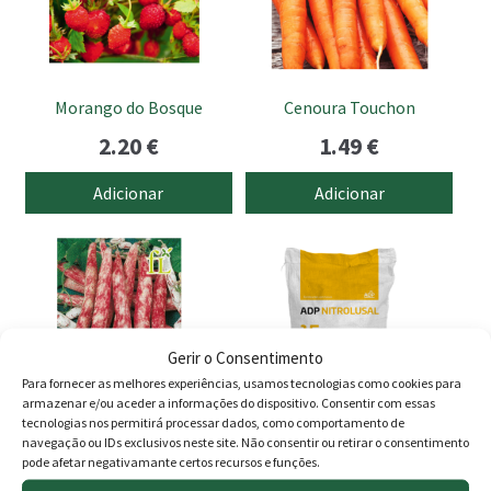
Morango do Bosque
Cenoura Touchon
2.20
€
1.49
€
Adicionar
Adicionar
This
product
has
multiple
variants.
Gerir o Consentimento
The
Para fornecer as melhores experiências, usamos tecnologias como cookies para
armazenar e/ou aceder a informações do dispositivo. Consentir com essas
options
tecnologias nos permitirá processar dados, como comportamento de
may
navegação ou IDs exclusivos neste site. Não consentir ou retirar o consentimento
be
pode afetar negativamante certos recursos e funções.
Feijão Borlotto Língua de
Nitrolusal 15
chosen