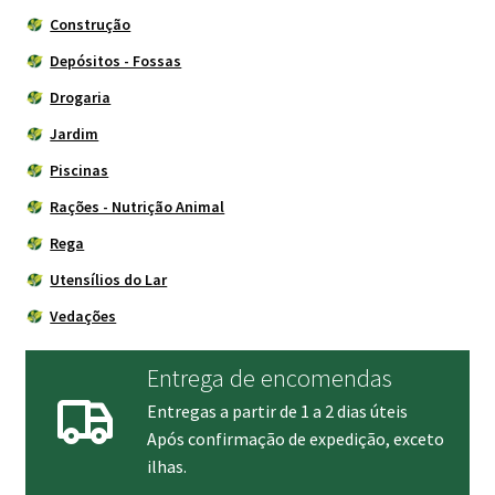
Construção
Depósitos - Fossas
Drogaria
Jardim
Piscinas
Rações - Nutrição Animal
Rega
Utensílios do Lar
Vedações
Entrega de encomendas
Entregas a partir de 1 a 2 dias úteis
Após confirmação de expedição, exceto
ilhas.