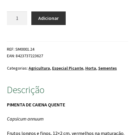
Quantidade
Adicionar
de
Sementes
de
Picante
REF: SM0001.24
Cayenne
EAN: 8423737223627
Categorias:
Agricultura
,
Especial Picante
,
Horta
,
Sementes
Descrição
PIMENTA DE CAIENA QUENTE
Capsicum annuum
Frutos longos e finos, 12×2 cm, vermelhos na maturação.