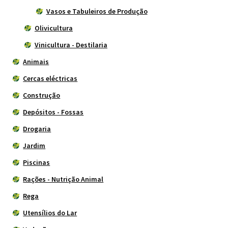
Vasos e Tabuleiros de Produção
Olivicultura
Vinicultura - Destilaria
Animais
Cercas eléctricas
Construção
Depósitos - Fossas
Drogaria
Jardim
Piscinas
Rações - Nutrição Animal
Rega
Utensílios do Lar