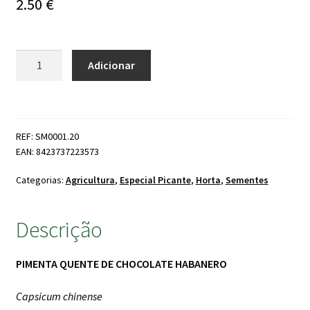
2.50
€
Quantidade
Adicionar
de
Sementes
de
Picante
REF: SM0001.20
Habanero
EAN: 8423737223573
Chocolate
Categorias:
Agricultura
,
Especial Picante
,
Horta
,
Sementes
Descrição
PIMENTA QUENTE DE CHOCOLATE HABANERO
Capsicum chinense