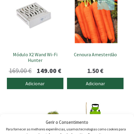
Módulo X2 Wand Wi-Fi
Cenoura Amesterdão
Hunter
O
O
169.00
€
149.00
€
1.50
€
preço
preço
Adicionar
Adicionar
original
atual
This
era:
é:
product
169.00 €.
149.00 €.
has
multiple
Gerir o Consentimento
variants.
Para fornecer as melhores experiências, usamos tecnologias como cookies para