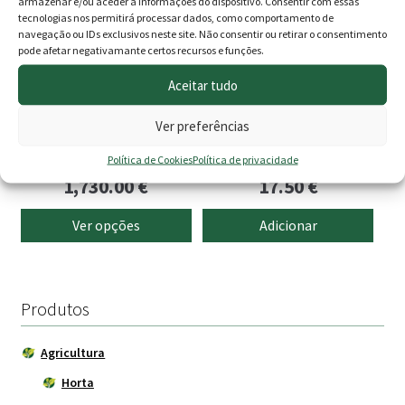
The
armazenar e/ou aceder a informações do dispositivo. Consentir com essas
tecnologias nos permitirá processar dados, como comportamento de
options
navegação ou IDs exclusivos neste site. Não consentir ou retirar o consentimento
may
pode afetar negativamante certos recursos e funções.
be
Relva Artificial 40mm 4
Pulverizador de Ombro 8lts
Aceitar tudo
chosen
cores
on
Ver preferências
Envio Grátis
the
925.00
€
–
product
Política de Cookies
Política de privacidade
Price
page
1,730.00
€
17.50
€
range:
Ver opções
Adicionar
925.00 €
through
1,730.00 €
Produtos
Agricultura
Horta