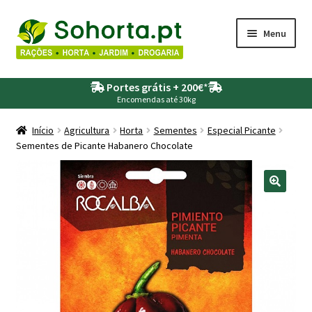
Ir
Saltar
Menu
para
para
a
o
Maximi
Agricultura
navegação
conteúdo
Portes grátis + 200€
*
submen
Encomendas até 30kg
Maximi
Animais
submen
Início
Agricultura
Horta
Sementes
Especial Picante
Sementes de Picante Habanero Chocolate
Maximi
Drogaria
submen
Maximi
Depósitos – Fossas
submen
Maximi
Jardim
submen
Maximi
Piscinas
submen
Maximi
Rega