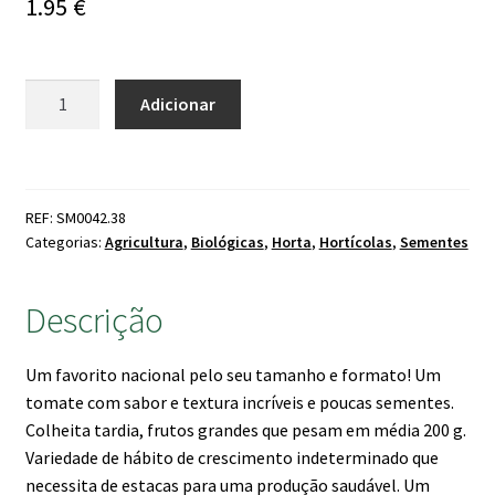
1.95
€
Quantidade
Adicionar
de
Sementes
Tomate
Coração
REF: SM0042.38
de
Categorias:
Agricultura
,
Biológicas
,
Horta
,
Hortícolas
,
Sementes
Boi
Bio
Descrição
Um favorito nacional pelo seu tamanho e formato! Um
tomate com sabor e textura incríveis e poucas sementes.
Colheita tardia, frutos grandes que pesam em média 200 g.
Variedade de hábito de crescimento indeterminado que
necessita de estacas para uma produção saudável. Um