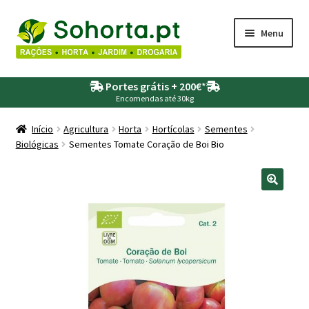
Ir
Saltar
Menu
para
para
a
o
Maximi
Agricultura
navegação
conteúdo
Portes grátis + 200€
*
submen
Encomendas até 30kg
Maximi
Animais
submen
Início
Agricultura
Horta
Hortícolas
Sementes
Biológicas
Sementes Tomate Coração de Boi Bio
Maximi
Drogaria
submen
Maximi
Depósitos – Fossas
submen
Maximi
Jardim
submen
Maximi
Piscinas
submen
Maximi
Rega