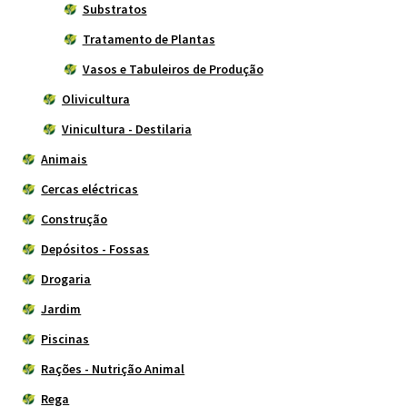
Substratos
Tratamento de Plantas
Vasos e Tabuleiros de Produção
Olivicultura
Vinicultura - Destilaria
Animais
Cercas eléctricas
Construção
Depósitos - Fossas
Drogaria
Jardim
Piscinas
Rações - Nutrição Animal
Rega