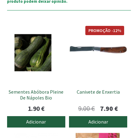
produto podem deixar opinião.
PROMOÇÃO -12%
Sementes Abóbora Pleine
Canivete de Enxertia
De Nápoles Bio
O
O
1.90
€
9.00
€
7.90
€
preço
preço
Adicionar
Adicionar
original
atual