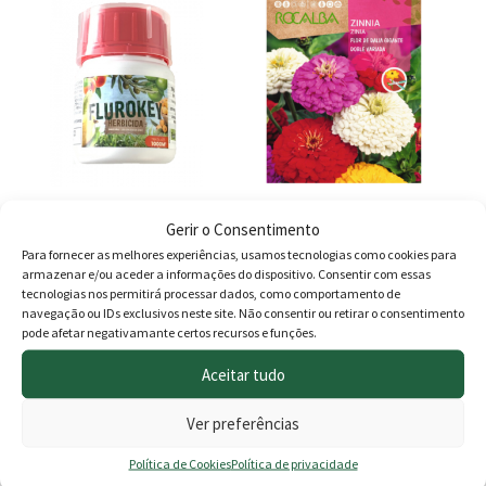
era:
é:
9.00 €.
7.90 €.
Herbicida Flurokey 100ml
Zinia Flor de Dalia Gigante
Gerir o Consentimento
Doble Variada
Para fornecer as melhores experiências, usamos tecnologias como cookies para
armazenar e/ou aceder a informações do dispositivo. Consentir com essas
8.90
€
2.10
€
tecnologias nos permitirá processar dados, como comportamento de
navegação ou IDs exclusivos neste site. Não consentir ou retirar o consentimento
Esgotado
Adicionar
pode afetar negativamante certos recursos e funções.
Aceitar tudo
Ver preferências
Produtos
Política de Cookies
Política de privacidade
Agricultura