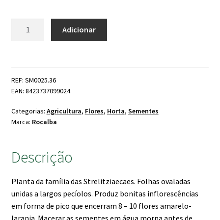
Quantidade
Adicionar
de
Strelitzia
Laranja
REF: SM0025.36
EAN: 8423737099024
Categorias:
Agricultura
,
Flores
,
Horta
,
Sementes
Marca:
Rocalba
Descrição
Planta da família das Strelitziaecaes. Folhas ovaladas
unidas a largos pecíolos. Produz bonitas inflorescências
em forma de pico que encerram 8 – 10 flores amarelo-
laranja. Macerar as sementes em água morna antes de