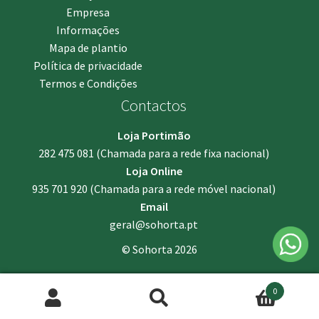
Empresa
Informações
Mapa de plantio
Política de privacidade
Termos e Condições
Contactos
Loja Portimão
282 475 081
(Chamada para a rede fixa nacional)
Loja Online
935 701 920
(Chamada para a rede móvel nacional)
Email
geral@sohorta.pt
© Sohorta 2026
0
Pesquisar
Pesquisa