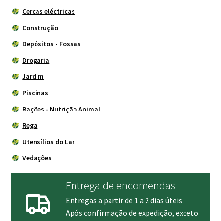
Cercas eléctricas
Construção
Depósitos - Fossas
Drogaria
Jardim
Piscinas
Rações - Nutrição Animal
Rega
Utensílios do Lar
Vedações
Entrega de encomendas
Entregas a partir de 1 a 2 dias úteis
Após confirmação de expedição, exceto