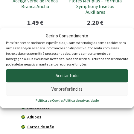
Acelga Verde de Penca
Flores Meliplus – Fórmula
Branca Ancha
Symphony Insetos
Auxiliares
1.49
€
2.20
€
Adicionar
Adicionar
Gerir o Consentimento
Para fornecer as melhores experiências, usamos tecnologias como cookies para
armazenar e/ou aceder a informações do dispositivo. Consentir com essas
tecnologias nos permitirá processar dados, como comportamento de
navegação ou IDs exclusivos neste site. Não consentir ou retirar o consentimento
Produtos
pode afetar negativamante certos recursos e funções.
Aceitar tudo
Agricultura
Horta
Ver preferências
Acessórios
Política de Cookies
Política de privacidade
Adubadores
Adubos
Carros de mão