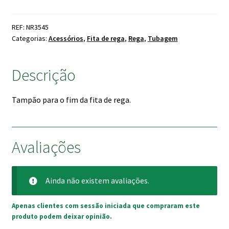
P/
Fita
REF: NR3545
de
Categorias:
Acessórios
,
Fita de rega
,
Rega
,
Tubagem
Rega
Descrição
Tampão para o fim da fita de rega.
Avaliações
Ainda não existem avaliações.
Apenas clientes com sessão iniciada que compraram este
produto podem deixar opinião.