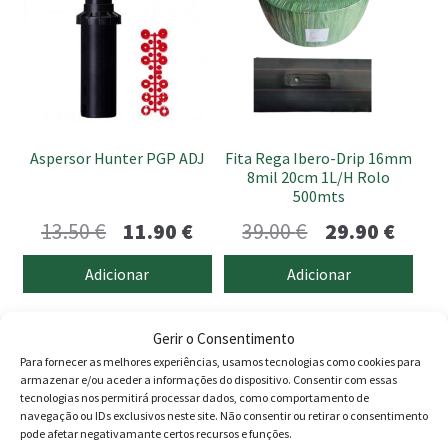
Aspersor Hunter PGP ADJ
Fita Rega Ibero-Drip 16mm
8mil 20cm 1L/H Rolo
500mts
O
O
O
O
13.50
€
11.90
€
39.00
€
29.90
€
preço
preço
preço
preço
Adicionar
Adicionar
original
atual
original
atual
era:
é:
era:
é:
Gerir o Consentimento
13.50 €.
11.90 €.
39.00 €.
29.90 
Para fornecer as melhores experiências, usamos tecnologias como cookies para
Produtos
armazenar e/ou aceder a informações do dispositivo. Consentir com essas
tecnologias nos permitirá processar dados, como comportamento de
Agricultura
navegação ou IDs exclusivos neste site. Não consentir ou retirar o consentimento
pode afetar negativamante certos recursos e funções.
Animais