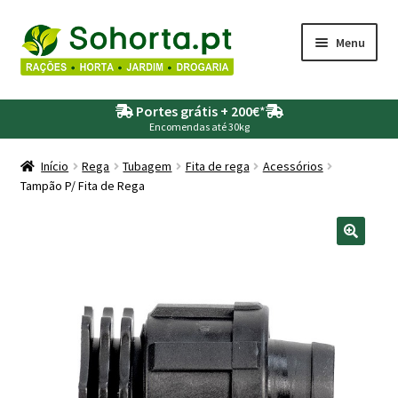
Ir
Saltar
Menu
para
para
a
o
Maximi
Agricultura
navegação
conteúdo
Portes grátis + 200€
*
submen
Encomendas até 30kg
Maximi
Animais
submen
Início
Rega
Tubagem
Fita de rega
Acessórios
Tampão P/ Fita de Rega
Maximi
Drogaria
submen
Maximi
Depósitos – Fossas
submen
Maximi
Jardim
submen
Maximi
Piscinas
submen
Maximi
Rega