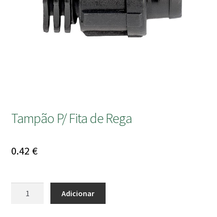
submen
Tampão P/ Fita de Rega
0.42
€
Quantidade
Adicionar
de
Tampão