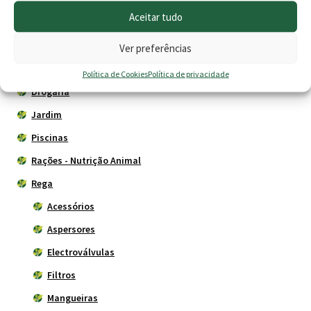
Aceitar tudo
Cercas eléctricas
Construção
Ver preferências
Depósitos - Fossas
Política de Cookies
Política de privacidade
Drogaria
Jardim
Piscinas
Rações - Nutrição Animal
Rega
Acessórios
Aspersores
Electroválvulas
Filtros
Mangueiras