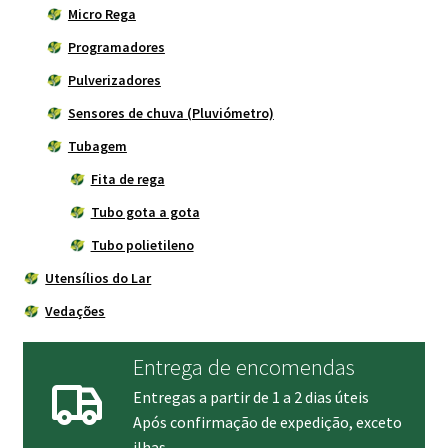
Micro Rega
Programadores
Pulverizadores
Sensores de chuva (Pluviómetro)
Tubagem
Fita de rega
Tubo gota a gota
Tubo polietileno
Utensílios do Lar
Vedações
Entrega de encomendas
Entregas a partir de 1 a 2 dias úteis
Após confirmação de expedição, exceto
ilhas.