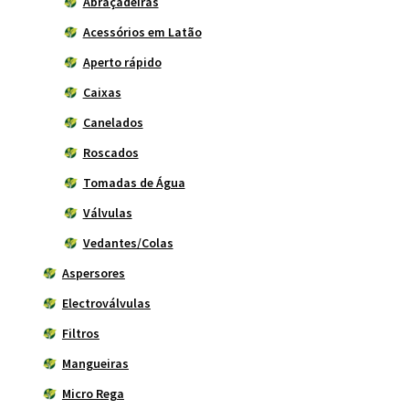
Abraçadeiras
Acessórios em Latão
Aperto rápido
Caixas
Canelados
Roscados
Tomadas de Água
Válvulas
Vedantes/Colas
Aspersores
Electroválvulas
Filtros
Mangueiras
Micro Rega