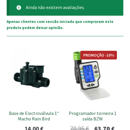
Ainda não existem avaliações.
Apenas clientes com sessão iniciada que compraram este
produto podem deixar opinião.
PROMOÇÃO -10%
Base de Electroválvula 1″
Programador torneira 1
Macho Rain Bird
saída BZW
O
O
14.00
€
70.95
€
63.70
€