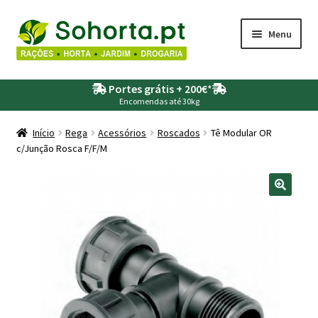
Ir
Saltar
Menu
para
para
a
o
Maximi
Agricultura
navegação
conteúdo
Portes grátis + 200€
*
submen
Encomendas até 30kg
Maximi
Animais
submen
Início
Rega
Acessórios
Roscados
Tê Modular OR
c/Junção Rosca F/F/M
Maximi
Drogaria
submen
Maximi
Depósitos – Fossas
submen
Maximi
Jardim
submen
Maximi
Piscinas
submen
Maximi
Rega