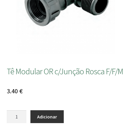
submen
Tê Modular OR c/Junção Rosca F/F/M
3.40
€
Quantidade
Adicionar
de
Tê