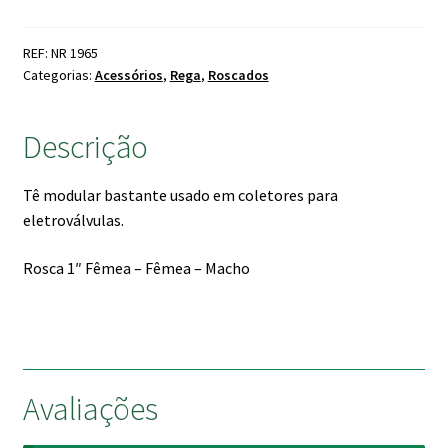
Modular
OR
REF: NR 1965
c/Junção
Categorias:
Acessórios
,
Rega
,
Roscados
Rosca
F/F/M
Descrição
Tê modular bastante usado em coletores para
eletroválvulas.
Rosca 1″ Fêmea – Fêmea – Macho
Avaliações