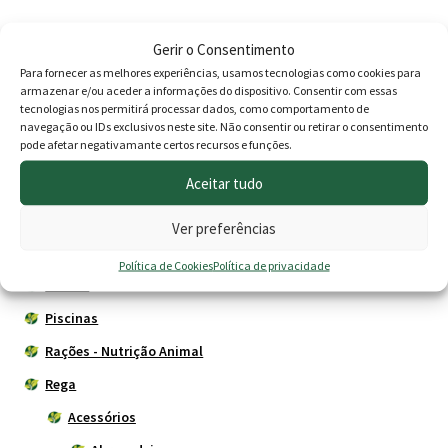
era:
é:
69.40 €.
58.90 
Produtos
Gerir o Consentimento
Para fornecer as melhores experiências, usamos tecnologias como cookies para
Agricultura
armazenar e/ou aceder a informações do dispositivo. Consentir com essas
tecnologias nos permitirá processar dados, como comportamento de
Animais
navegação ou IDs exclusivos neste site. Não consentir ou retirar o consentimento
pode afetar negativamante certos recursos e funções.
Cercas eléctricas
Aceitar tudo
Construção
Depósitos - Fossas
Ver preferências
Drogaria
Política de Cookies
Política de privacidade
Jardim
Piscinas
Rações - Nutrição Animal
Rega
Acessórios