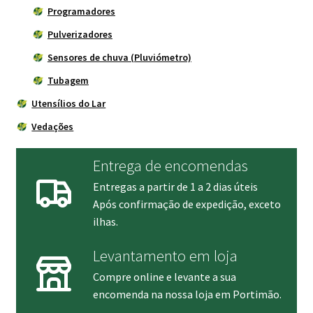
Programadores
Pulverizadores
Sensores de chuva (Pluviómetro)
Tubagem
Utensílios do Lar
Vedações
Entrega de encomendas
Entregas a partir de 1 a 2 dias úteis
Após confirmação de expedição, exceto
ilhas.
Levantamento em loja
Compre online e levante a sua
encomenda na nossa loja em Portimão.