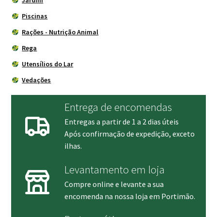
Piscinas
Rações - Nutrição Animal
Rega
Utensílios do Lar
Vedações
Entrega de encomendas
Entregas a partir de 1 a 2 dias úteis
Após confirmação de expedição, exceto
ilhas.
Levantamento em loja
Compre online e levante a sua
encomenda na nossa loja em Portimão.