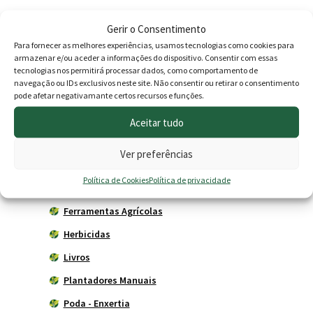
era:
é:
Gerir o Consentimento
169.00 €.
149.
Produtos
Para fornecer as melhores experiências, usamos tecnologias como cookies para
armazenar e/ou aceder a informações do dispositivo. Consentir com essas
tecnologias nos permitirá processar dados, como comportamento de
Agricultura
navegação ou IDs exclusivos neste site. Não consentir ou retirar o consentimento
Horta
pode afetar negativamante certos recursos e funções.
Acessórios
Aceitar tudo
Adubadores
Ver preferências
Adubos
Política de Cookies
Política de privacidade
Carros de mão
Ferramentas Agrícolas
Herbicidas
Livros
Plantadores Manuais
Poda - Enxertia