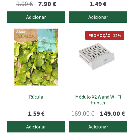
O
O
9.00
€
7.90
€
1.49
€
preço
preço
Adicionar
Adicionar
original
atual
era:
é:
PROMOÇÃO -12%
9.00 €.
7.90 €.
Rúcula
Módulo X2 Wand Wi-Fi
Hunter
O
O
1.59
€
169.00
€
149.00
€
preço
preç
Adicionar
Adicionar
original
atua