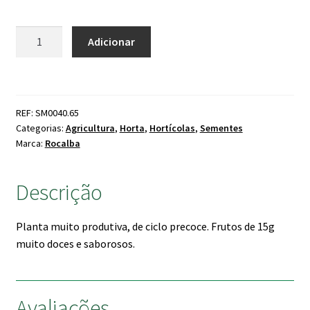
Quantidade
Adicionar
de
Tomate
Cherry
Amarelo
REF: SM0040.65
Categorias:
Agricultura
,
Horta
,
Hortícolas
,
Sementes
Marca:
Rocalba
Descrição
Planta muito produtiva, de ciclo precoce. Frutos de 15g
muito doces e saborosos.
Avaliações