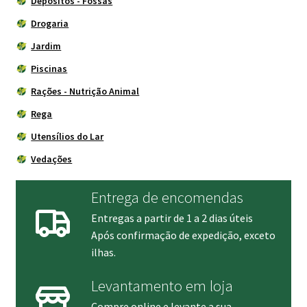
Depósitos - Fossas
Drogaria
Jardim
Piscinas
Rações - Nutrição Animal
Rega
Utensílios do Lar
Vedações
Entrega de encomendas
Entregas a partir de 1 a 2 dias úteis
Após confirmação de expedição, exceto
ilhas.
Levantamento em loja
Compre online e levante a sua