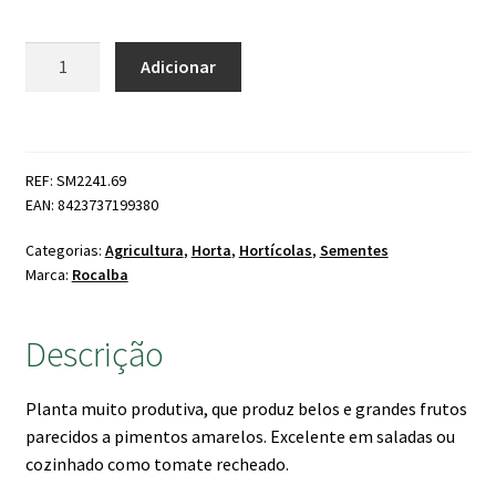
Quantidade
Adicionar
de
Tomate
Yellow
Stuffer
REF: SM2241.69
EAN: 8423737199380
Categorias:
Agricultura
,
Horta
,
Hortícolas
,
Sementes
Marca:
Rocalba
Descrição
Planta muito produtiva, que produz belos e grandes frutos
parecidos a pimentos amarelos. Excelente em saladas ou
cozinhado como tomate recheado.