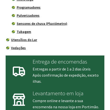
Programadores
Pulverizadores
Sensores de chuva (Pluviómetro)
Tubagem
Utensílios do Lar
Vedações
Entrega de encomendas
Entregas a partir de 1 a 2 dias úteis
Após confirmação de expedição, exceto
ilhas.
Levantamento em loja
Compre online e levante a sua
encomenda na nossa loja em Portimão.