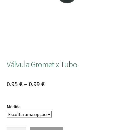
submen
Válvula Gromet x Tubo
Price
0.95
€
–
0.99
€
range:
0.95 €
Medida
through
0.99 €