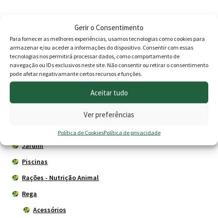
through
era:
é:
34.90 €
16.90 €.
13.90 
Produtos
Gerir o Consentimento
Para fornecer as melhores experiências, usamos tecnologias como cookies para
armazenar e/ou aceder a informações do dispositivo. Consentir com essas
Agricultura
tecnologias nos permitirá processar dados, como comportamento de
Animais
navegação ou IDs exclusivos neste site. Não consentir ou retirar o consentimento
pode afetar negativamante certos recursos e funções.
Cercas eléctricas
Aceitar tudo
Construção
Depósitos - Fossas
Ver preferências
Drogaria
Política de Cookies
Política de privacidade
Jardim
Piscinas
Rações - Nutrição Animal
Rega
Acessórios