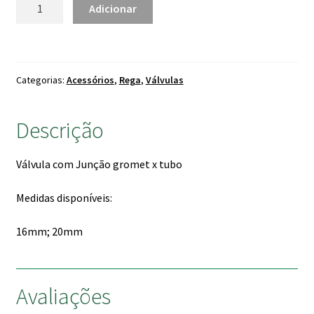
Quantidade
Adicionar
de
Válvula
Gromet
x
Categorias:
Acessórios
,
Rega
,
Válvulas
Tubo
Descrição
Válvula com Junção gromet x tubo
Medidas disponíveis:
16mm; 20mm
Avaliações