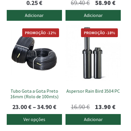
O
O
0.25
€
69.40
€
58.90
€
preço
preço
Adicionar
Adicionar
original
atual
This
era:
é:
PROMOÇÃO -12%
PROMOÇÃO -18%
product
69.40 €.
58.90 
has
multiple
variants.
The
options
may
be
Tubo Gota a Gota Preto
Aspersor Rain Bird 3504 PC
chosen
16mm (Rolo de 100mts)
on
Price
O
O
23.00
€
–
34.90
€
16.90
€
13.90
€
the
range:
preço
preço
product
Ver opções
Adicionar
page
23.00 €
original
atual