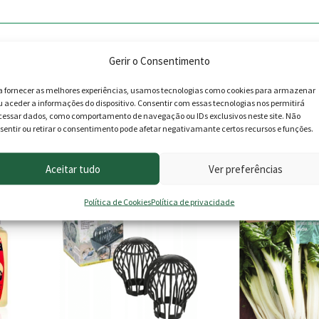
Gerir o Consentimento
a fornecer as melhores experiências, usamos tecnologias como cookies para armazenar
u aceder a informações do dispositivo. Consentir com essas tecnologias nos permitirá
cessar dados, como comportamento de navegação ou IDs exclusivos neste site. Não
sentir ou retirar o consentimento pode afetar negativamante certos recursos e funções.
roduto podem deixar opinião.
Aceitar tudo
Ver preferências
 -14%
Política de Cookies
Política de privacidade