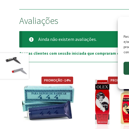
Avaliações
Par
Ainda não existem avaliações.
e/o
pro
con
Apenas clientes com sessão iniciada que compraram este p
PROMOÇÃO -14%
PROMOÇÃO