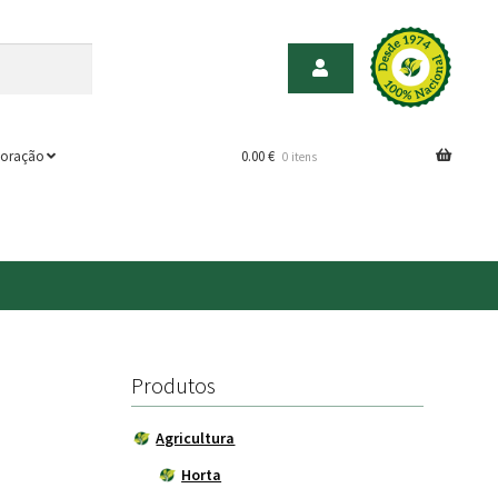
oração
0.00
€
0 itens
Produtos
Agricultura
Horta