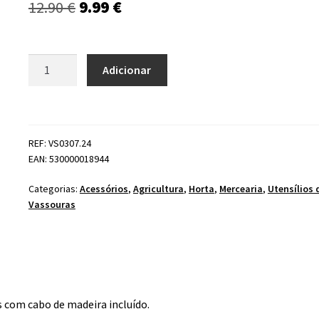
O
O
12.90
€
9.99
€
preço
preço
original
atual
Quantidade
Adicionar
de
era:
é:
Vassoura
12.90 €.
9.99 €.
SLAVA
REF: VS0307.24
EAN: 530000018944
Categorias:
Acessórios
,
Agricultura
,
Horta
,
Mercearia
,
Utensílios 
Vassouras
 com cabo de madeira incluído.