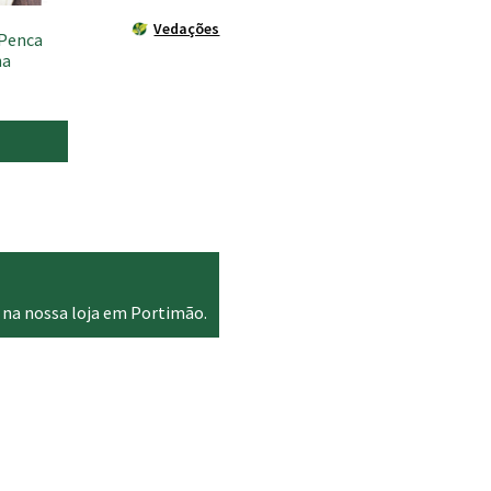
Vedações
 Penca
ha
 na nossa loja em Portimão.