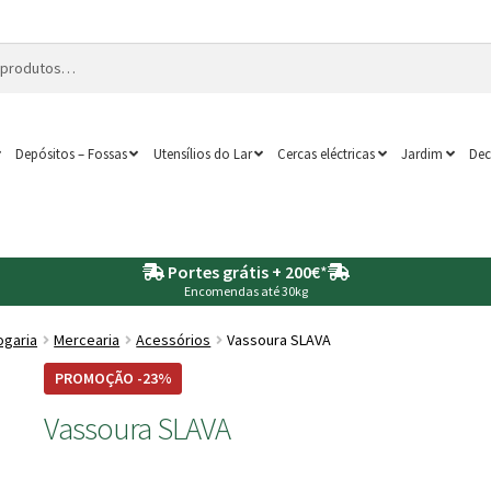
Depósitos – Fossas
Utensílios do Lar
Cercas eléctricas
Jardim
Dec
Portes grátis + 200€
*
Encomendas até 30kg
ogaria
Mercearia
Acessórios
Vassoura SLAVA
PROMOÇÃO -23%
Vassoura SLAVA