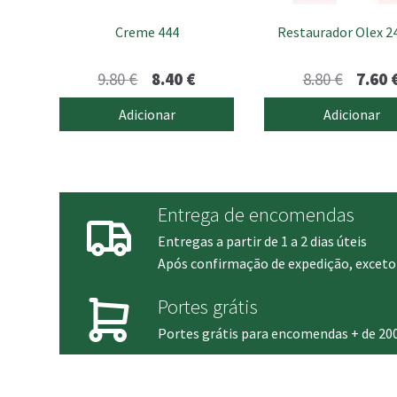
Creme 444
Restaurador Olex 2
O
O
O
9.80
€
8.40
€
8.80
€
7.60
preço
preço
preço
Adicionar
Adicionar
original
atual
origina
era:
é:
era:
9.80 €.
8.40 €.
8.80 €.
Entrega de encomendas
Entregas a partir de 1 a 2 dias úteis
Após confirmação de expedição, exceto 
Portes grátis
Portes grátis para encomendas + de 20