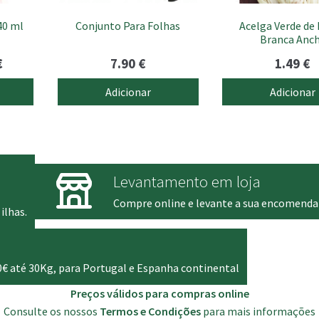
40 ml
Conjunto Para Folhas
Acelga Verde de
Branca Anc
O
€
7.90
€
1.49
€
preço
Adicionar
Adicionar
l
atual
é:
7.60 €.
Levantamento em loja
Compre online e levante a sua encomenda
ilhas.
0€ até 30Kg, para Portugal e Espanha continental
Preços válidos para compras online
Consulte os nossos
Termos e Condições
para mais informações