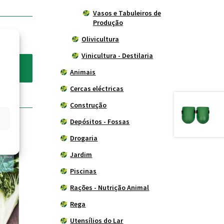
Vasos e Tabuleiros de
Produção
Olivicultura
Vinicultura - Destilaria
Animais
Cercas eléctricas
Construção
Depósitos - Fossas
Drogaria
Jardim
Piscinas
Rações - Nutrição Animal
Rega
Utensílios do Lar