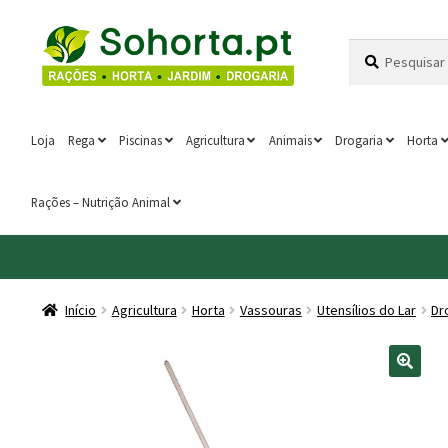
Ir
Saltar
Pesquisar
Pesquisa
para
para
por:
a
o
navegação
conteúdo
Loja
Rega
Piscinas
Agricultura
Animais
Drogaria
Horta
Rações – Nutrição Animal
Início
Agricultura
Horta
Vassouras
Utensílios do Lar
Dr