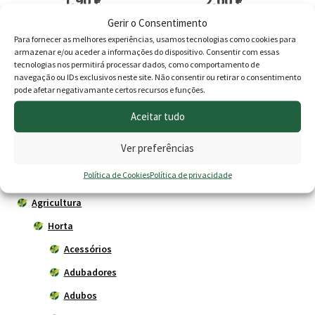
1.90
€
2.00
€
Gerir o Consentimento
Adicionar
Adicionar
Para fornecer as melhores experiências, usamos tecnologias como cookies para
armazenar e/ou aceder a informações do dispositivo. Consentir com essas
A mostrar 1–16 de 24 resultados
tecnologias nos permitirá processar dados, como comportamento de
navegação ou IDs exclusivos neste site. Não consentir ou retirar o consentimento
pode afetar negativamante certos recursos e funções.
1
2
Aceitar tudo
Ver preferências
Produtos
Política de Cookies
Política de privacidade
Agricultura
Horta
Acessórios
Adubadores
Adubos