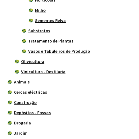
Hortícolas
Milho
Sementes Relva
Substratos
Tratamento de Plantas
Vasos e Tabuleiros de Produção
Olivicultura
Vinicultura - Destilaria
Animais
Cercas eléctricas
Construção
Depósitos - Fossas
Drogaria
Jardim