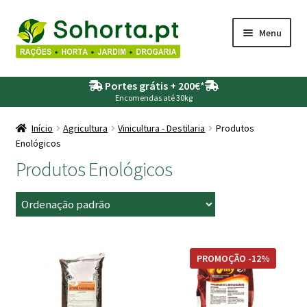
Ir
Saltar
Menu
para
para
a
o
Maximi
Agricultura
navegação
conteúdo
Portes grátis + 200€
*
submen
Encomendas até 30kg
Maximi
Animais
submen
Início
Agricultura
Vinicultura - Destilaria
Produtos
Enológicos
Maximi
Drogaria
submen
Produtos Enológicos
Maximi
Depósitos – Fossas
submen
Maximi
Jardim
submen
Maximi
Piscinas
PROMOÇÃO -12%
submen
Maximi
Rega