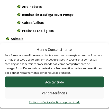
Arrolhadores
Bombas de trasfega Rover Pompe
Caixas/Celhas
Produtos Enológicos
Animais
Cercas eléctricas
Gerir o Consentimento
Construção
Para fornecer as melhores experiências, usamos tecnologias como cookies para
armazenar e/ou aceder a informações do dispositivo. Consentir com essas
Depósitos - Fossas
tecnologias nos permitirá processar dados, como comportamento de
navegação ou IDs exclusivos neste site. Não consentir ou retirar o consentimento
Drogaria
pode afetar negativamante certos recursos e funções.
Jardim
Aceitar tudo
Piscinas
Ver preferências
Rações - Nutrição Animal
Política de Cookies
Política de privacidade
Rega