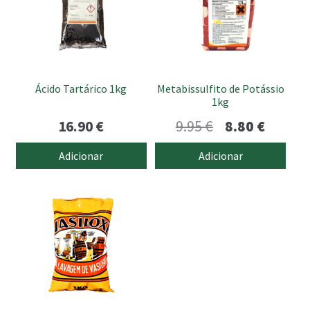
submen
Ácido Tartárico 1kg
Metabissulfito de Potássio
1kg
O
O
16.90
€
9.95
€
8.80
€
preço
preço
Adicionar
Adicionar
original
atual
era:
é:
9.95 €.
8.80 €.