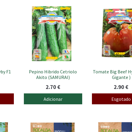
yby F1
Pepino Hibrido Cetriolo
Tomate Big Beef Hy
Akito (SAMURAI)
Gigante )
2.70
€
2.90
€
Adicionar
Esgotado