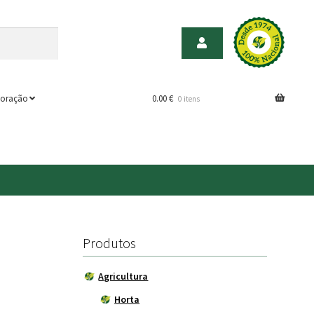
oração
0.00
€
0 itens
Produtos
Agricultura
Horta