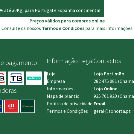
0€ até 30Kg, para Portugal e Espanha continental
Preços válidos para compras online
Consulte os nossos
Termos e Condições
para mais informações
Informação Legal
Contactos
de pagamento
Loja
Loja Portimão
Empresa
282 475 081
(Chamada
Informações
Loja Online
adoras
Mapa de plantio
935 701 920
(Chamad
Política de privacidade
Email
Termos e Condições
geral@sohorta.pt