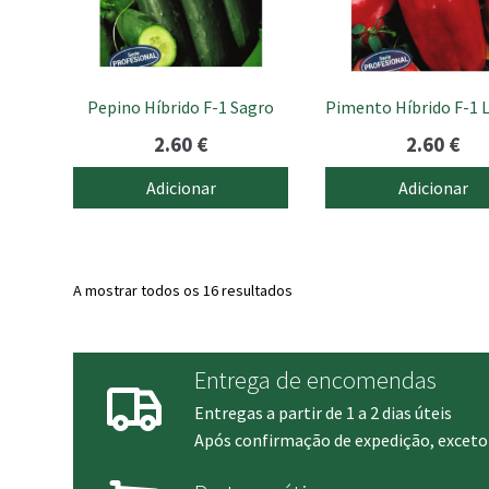
Pepino Híbrido F-1 Sagro
Pimento Híbrido F-1
2.60
€
2.60
€
Adicionar
Adicionar
A mostrar todos os 16 resultados
Entrega de encomendas
Entregas a partir de 1 a 2 dias úteis
Após confirmação de expedição, exceto 