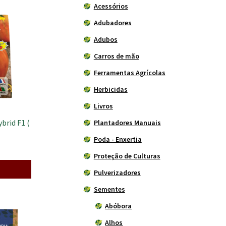
Acessórios
Adubadores
Adubos
Carros de mão
Ferramentas Agrícolas
Herbicidas
Livros
brid F1 (
Plantadores Manuais
Poda - Enxertia
Proteção de Culturas
Pulverizadores
Sementes
Abóbora
Alhos