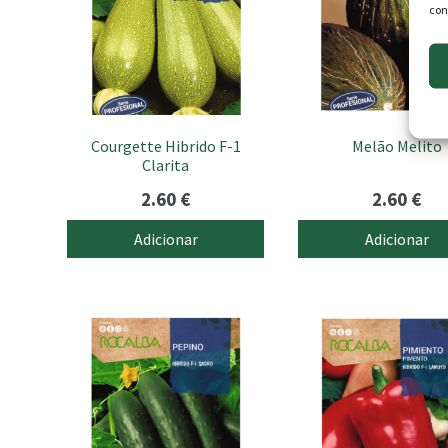
con
Courgette Hibrido F-1
Melão Melito
Clarita
2.60
€
2.60
€
Adicionar
Adicionar