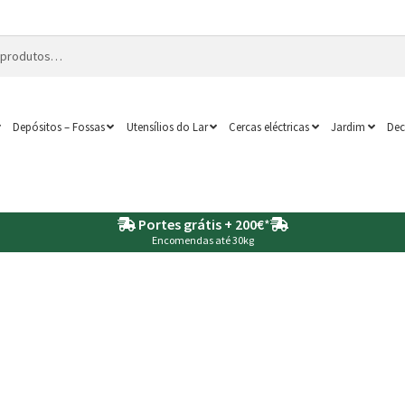
Depósitos – Fossas
Utensílios do Lar
Cercas eléctricas
Jardim
Dec
Portes grátis + 200€
*
Encomendas até 30kg