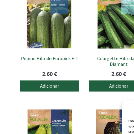
Pepino Híbrido Europick F-1
Courgette Hibrida
Diamant
2.60
€
2.60
€
Adicionar
Adicionar
Par
e/o
pro