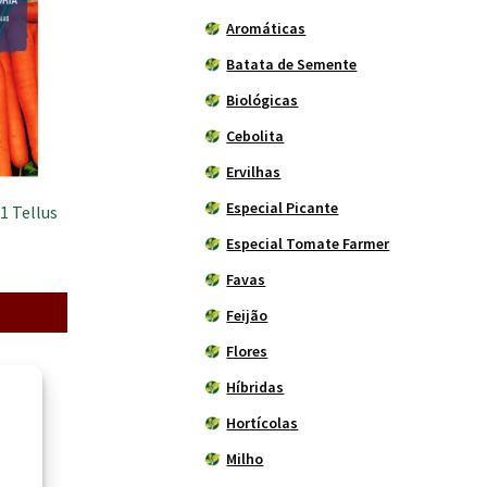
Aromáticas
Batata de Semente
Biológicas
Cebolita
Ervilhas
Especial Picante
1 Tellus
Especial Tomate Farmer
Favas
Feijão
Flores
Híbridas
Hortícolas
Milho