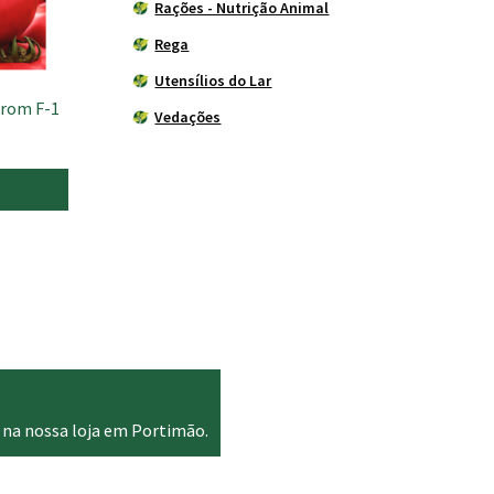
Rações - Nutrição Animal
Rega
Utensílios do Lar
arom F-1
Vedações
 na nossa loja em Portimão.