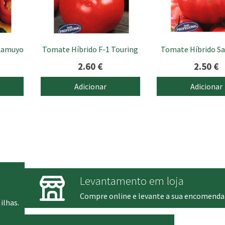
 Lamuyo
Tomate Híbrido F-1 Touring
Tomate Híbrido S
2.60
€
2.50
€
Adicionar
Adicionar
Levantamento em loja
Compre online e levante a sua encomenda
ilhas.