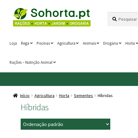
Ir
Saltar
Pesquisar
Pesquisa
para
para
por:
a
o
navegação
conteúdo
Loja
Rega
Piscinas
Agricultura
Animais
Drogaria
Horta
Rações – Nutrição Animal
Início
Agricultura
Horta
Sementes
Híbridas
Híbridas