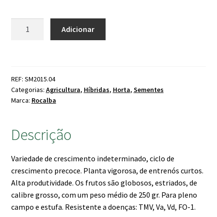
Quantidade
Adicionar
de
Tomate
Híbrido
F-
REF: SM2015.04
1
Categorias:
Agricultura
,
Híbridas
,
Horta
,
Sementes
Touring
Marca:
Rocalba
Descrição
Variedade de crescimento indeterminado, ciclo de
crescimento precoce. Planta vigorosa, de entrenós curtos.
Alta produtividade. Os frutos são globosos, estriados, de
calibre grosso, com um peso médio de 250 gr. Para pleno
campo e estufa. Resistente a doenças: TMV, Va, Vd, FO-1.