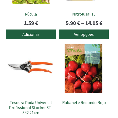
may
be
Rúcula
Nitrolusal 15
chosen
Price
1.59
€
5.90
€
–
14.95
€
on
the
range
Adicionar
Ver opções
product
5.90 €
page
throu
14.95 
Tesoura Poda Universal
Rabanete Redondo Rojo
Profissional Stocker ST-
342 21cm