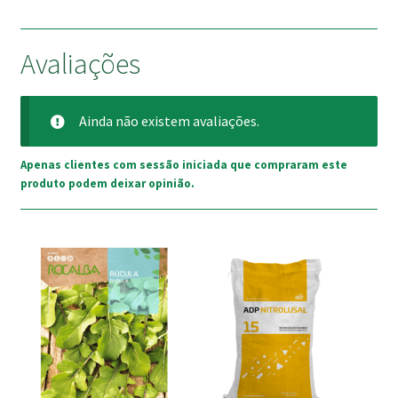
Avaliações
Ainda não existem avaliações.
Apenas clientes com sessão iniciada que compraram este
produto podem deixar opinião.
This
product
has
multiple
variants.
The
options