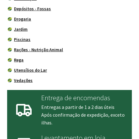
Depósitos - Fossas
Drogaria
Jardim
Piscinas
Rações - Nutrição Animal
Rega
Utensílios do Lar
Vedações
Entrega de encomendas
Entregas a partir de 1 a 2 dias úteis
Após confirmação de expedição, exceto
ilhas.
Levantamento em loja