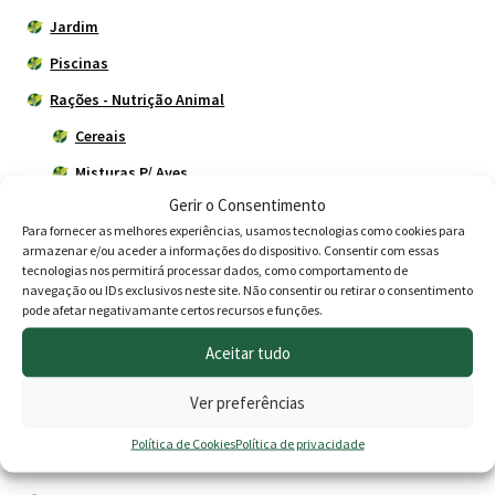
Jardim
Piscinas
Rações - Nutrição Animal
Cereais
Misturas P/ Aves
Gerir o Consentimento
Rações para cães
Para fornecer as melhores experiências, usamos tecnologias como cookies para
Campeão
armazenar e/ou aceder a informações do dispositivo. Consentir com essas
tecnologias nos permitirá processar dados, como comportamento de
Friskies
navegação ou IDs exclusivos neste site. Não consentir ou retirar o consentimento
pode afetar negativamante certos recursos e funções.
Rações para gatos
Aceitar tudo
Rações Zêzere
Suplementos - Tratamentos
Ver preferências
Rega
Política de Cookies
Política de privacidade
Utensílios do Lar