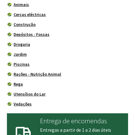
Animais
Cercas eléctricas
Construção
Depósitos - Fossas
Drogaria
Jardim
Piscinas
Rações - Nutrição Animal
Rega
Utensílios do Lar
Vedações
Entrega de encomendas
Entregas a partir de 1 a 2 dias úteis