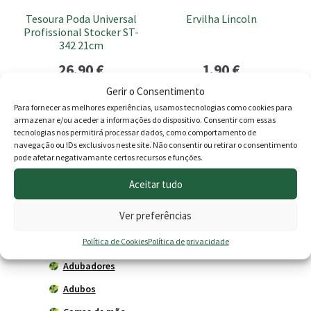
Tesoura Poda Universal
Ervilha Lincoln
Profissional Stocker ST-
342 21cm
26.90
€
1.90
€
Gerir o Consentimento
Adicionar
Adicionar
Para fornecer as melhores experiências, usamos tecnologias como cookies para
armazenar e/ou aceder a informações do dispositivo. Consentir com essas
tecnologias nos permitirá processar dados, como comportamento de
navegação ou IDs exclusivos neste site. Não consentir ou retirar o consentimento
pode afetar negativamante certos recursos e funções.
Produtos
Aceitar tudo
Agricultura
Ver preferências
Horta
Política de Cookies
Política de privacidade
Acessórios
Adubadores
Adubos