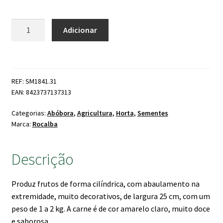
Quantidade
Adicionar
de
Abóbora
Butternut
Rugosa
REF: SM1841.31
EAN: 8423737137313
Categorias:
Abóbora
,
Agricultura
,
Horta
,
Sementes
Marca:
Rocalba
Descrição
Produz frutos de forma cilíndrica, com abaulamento na
extremidade, muito decorativos, de largura 25 cm, com um
peso de 1 a 2 kg. A carne é de cor amarelo claro, muito doce
e saborosa.