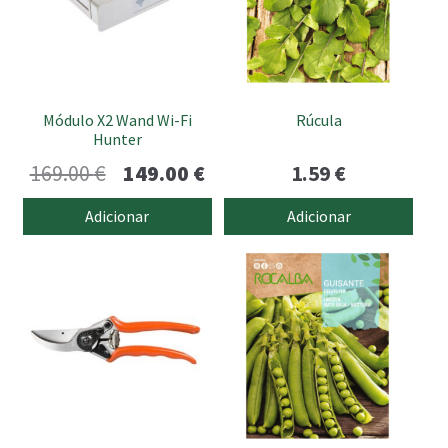
Módulo X2 Wand Wi-Fi
Rúcula
Hunter
O
O
169.00
€
149.00
€
1.59
€
preço
preço
Adicionar
Adicionar
original
atual
era:
é:
169.00 €.
149.00 €.