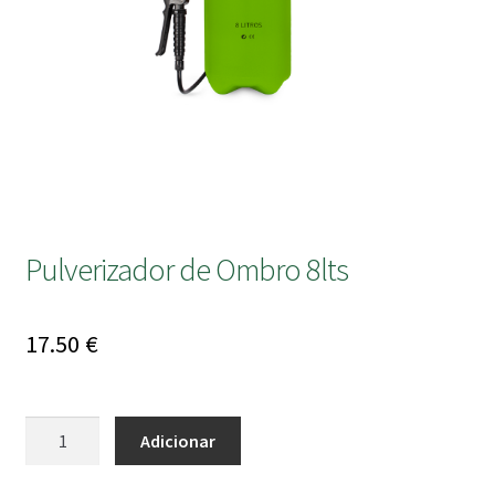
submen
Pulverizador de Ombro 8lts
17.50
€
Quantidade
Adicionar
de
Pulverizador