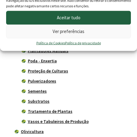
Adubos
navegação ou IDs exclusivos neste site. Não consentir ou retirar o consentimento
pode afetar negativamante certos recursos e funções.
Carros de mão
Aceitar tudo
Ferramentas Agrícolas
Herbicidas
Ver preferências
Livros
Política de Cookies
Política de privacidade
Plantadores Manuais
Poda - Enxertia
Proteção de Culturas
Pulverizadores
Sementes
Substratos
Tratamento de Plantas
Vasos e Tabuleiros de Produção
Olivicultura