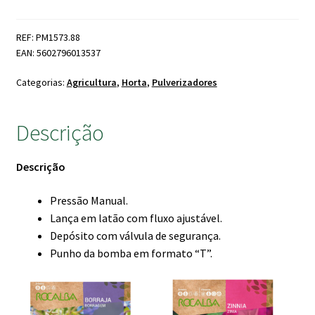
de
Ombro
REF: PM1573.88
8lts
EAN: 5602796013537
Categorias:
Agricultura
,
Horta
,
Pulverizadores
Descrição
Descrição
Pressão Manual.
Lança em latão com fluxo ajustável.
Depósito com válvula de segurança.
Punho da bomba em formato “T”.