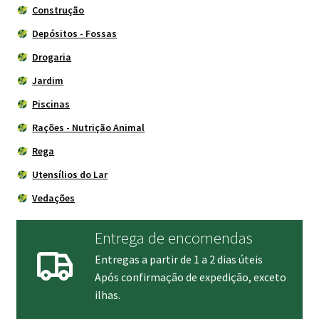
Construção
Depósitos - Fossas
Drogaria
Jardim
Piscinas
Rações - Nutrição Animal
Rega
Utensílios do Lar
Vedações
Entrega de encomendas
Entregas a partir de 1 a 2 dias úteis
Após confirmação de expedição, exceto
ilhas.