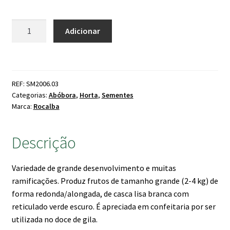
Quantidade
Adicionar
de
Abóbora
Cabelo
de
REF: SM2006.03
Anjo
Categorias:
Abóbora
,
Horta
,
Sementes
Marca:
Rocalba
Descrição
Variedade de grande desenvolvimento e muitas
ramificações. Produz frutos de tamanho grande (2-4 kg) de
forma redonda/alongada, de casca lisa branca com
reticulado verde escuro. É apreciada em confeitaria por ser
utilizada no doce de gila.