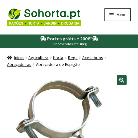
Ir
Saltar
Menu
para
para
a
o
Maximi
Agricultura
navegação
conteúdo
Portes grátis + 200€
*
submen
Encomendas até 30kg
Maximi
Animais
submen
Início
Agricultura
Horta
Rega
Acessórios
Abraçadeiras
Abraçadeira de Espigão
Maximi
Drogaria
submen
Maximi
Depósitos – Fossas
submen
Maximi
Jardim
submen
Maximi
Piscinas
submen
Maximi
Rega