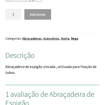
1.00 €
Quantidade
Adicionar
de
Abraçadeira
de
Espigão
Categorias:
Abraçadeiras
,
Acessórios
,
Horta
,
Rega
Descrição
Abraçadeira de espigão zincada , utilizada para fixação de
tubos.
1 avaliação de
Abraçadeira de
Espigão