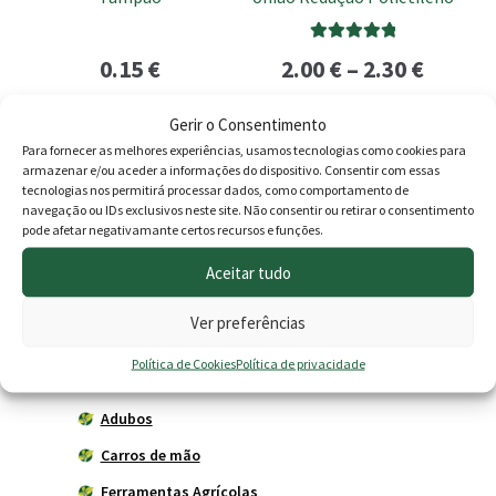
chosen
chosen
on
on
Avaliação
Price
0.15
€
2.00
€
–
2.30
€
the
the
5.00
de 5
product
product
range:
Ver opções
Ver opções
page
page
Gerir o Consentimento
2.00 €
Para fornecer as melhores experiências, usamos tecnologias como cookies para
armazenar e/ou aceder a informações do dispositivo. Consentir com essas
throu
tecnologias nos permitirá processar dados, como comportamento de
navegação ou IDs exclusivos neste site. Não consentir ou retirar o consentimento
2.30 €
Produtos
pode afetar negativamante certos recursos e funções.
Aceitar tudo
Agricultura
Horta
Ver preferências
Acessórios
Política de Cookies
Política de privacidade
Adubadores
Adubos
Carros de mão
Ferramentas Agrícolas