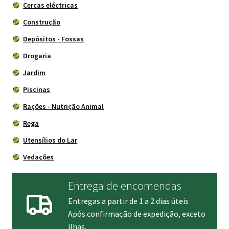
Cercas eléctricas
Construção
Depósitos - Fossas
Drogaria
Jardim
Piscinas
Rações - Nutrição Animal
Rega
Utensílios do Lar
Vedações
Entrega de encomendas
Entregas a partir de 1 a 2 dias úteis
Após confirmação de expedição, exceto
ilhas.