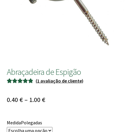
submen
Abraçadeira de Espigão
(
1
avaliação de cliente)
Classificado
1
com
5.00
em
Price
0.40
€
–
1.00
€
5 com base
range:
em
classificação
0.40 €
MedidaPolegadas
de cliente
through