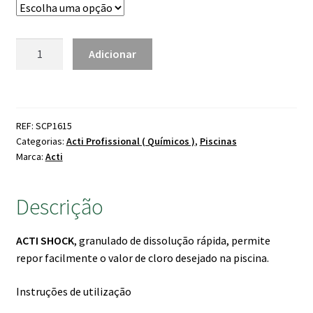
through
99.00 €
Quantidade
Adicionar
de
Acti
Cloro
Shock
REF: SCP1615
Categorias:
Acti Profissional ( Químicos )
,
Piscinas
Marca:
Acti
Descrição
ACTI SHOCK
, granulado de dissolução rápida, permite
repor facilmente o valor de cloro desejado na piscina.
Instruções de utilização