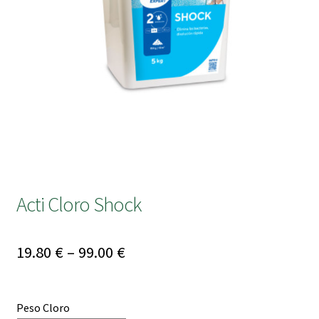
submen
Acti Cloro Shock
Price
19.80
€
–
99.00
€
range:
19.80 €
Peso Cloro