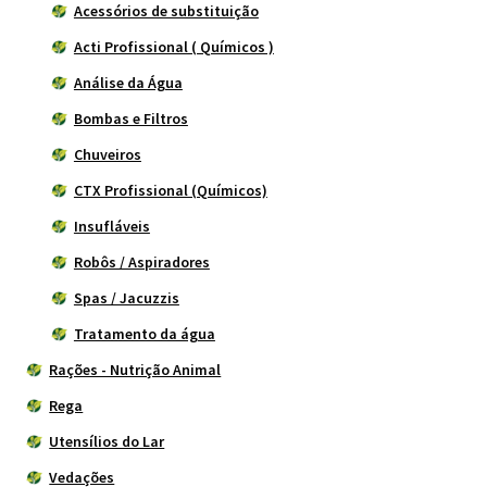
Acessórios de substituição
Acti Profissional ( Químicos )
Análise da Água
Bombas e Filtros
Chuveiros
CTX Profissional (Químicos)
Insufláveis
Robôs / Aspiradores
Spas / Jacuzzis
Tratamento da água
Rações - Nutrição Animal
Rega
Utensílios do Lar
Vedações