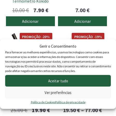
Termómetro Kokido
O
O
10.00
€
7.90
€
7.00
€
preço
preço
Adicionar
Adicionar
original
atual
This
era:
é:
PROMOÇÃO -20%
PROMOÇÃO -19%
product
10.00 €.
7.90 €.
has
Gerir o Consentimento
multiple
Para fornecer as melhores experiências, usamos tecnologias como cookies para
armazenar e/ou aceder a informações do dispositivo. Consentir com essas
variants.
tecnologias nos permitirá processar dados, como comportamento de
The
navegação ou IDs exclusivos neste site. Não consentir ou retirar o consentimento
pode afetar negativamante certos recursos e funções.
options
may
Aceitar tudo
be
Apanha folhas c/bolsa
CTX-500S AlgaStop Super
chosen
Ver preferências
Super Pro (Camaroeiro)
líquido
on
Política de Cookies
Política de privacidade
the
Avaliação
O
O
Price
25.00
€
19.90
€
19.50
€
–
77.00
€
product
5.00
de 5