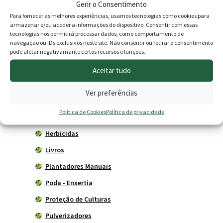
Gerir o Consentimento
Para fornecer as melhores experiências, usamos tecnologias como cookies para
Agricultura
armazenar e/ou aceder a informações do dispositivo. Consentir com essas
tecnologias nos permitirá processar dados, como comportamento de
Horta
navegação ou IDs exclusivos neste site. Não consentir ou retirar o consentimento
Acessórios
pode afetar negativamante certos recursos e funções.
Adubadores
Aceitar tudo
Adubos
Ver preferências
Carros de mão
Política de Cookies
Política de privacidade
Ferramentas Agrícolas
Herbicidas
Livros
Plantadores Manuais
Poda - Enxertia
Proteção de Culturas
Pulverizadores