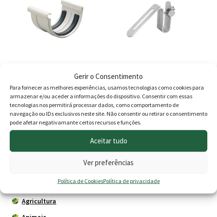
Gerir o Consentimento
União Simples Caleira D.25
Suporte Metálico
Para fornecer as melhores experiências, usamos tecnologias como cookies para
Cobertura Ondulada
armazenar e/ou aceder a informações do dispositivo. Consentir com essas
tecnologias nos permitirá processar dados, como comportamento de
4.30
€
2.35
€
navegação ou IDs exclusivos neste site. Não consentir ou retirar o consentimento
pode afetar negativamante certos recursos e funções.
Adicionar
Adicionar
Aceitar tudo
Ver preferências
Produtos
Política de Cookies
Política de privacidade
Agricultura