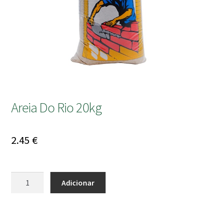
submen
Areia Do Rio 20kg
2.45
€
Quantidade
Adicionar
de
Areia
Do