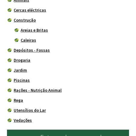
Animais
Cercas eléctricas
Construção
Areias e Britas
Caleiras
Depósitos - Fossas
Drogaria
Jardim
Piscinas
Rações - Nutrição Animal
Rega
Utensílios do Lar
Vedações