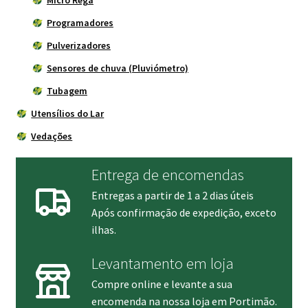
Programadores
Pulverizadores
Sensores de chuva (Pluviómetro)
Tubagem
Utensílios do Lar
Vedações
Entrega de encomendas
Entregas a partir de 1 a 2 dias úteis
Após confirmação de expedição, exceto
ilhas.
Levantamento em loja
Compre online e levante a sua
encomenda na nossa loja em Portimão.