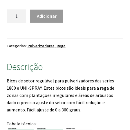
2.50 €.
2.20 €.
Quantidade
Adicionar
de
Bico
rega
Série
Categorias:
Pulverizadores
,
Rega
Van
Descrição
Bicos de setor regulável para pulverizadores das series
1800 e UNI-SPRAY. Estes bicos são ideais para a rega de
zonas com plantações irregulares e áreas de arbustos
dado o preciso ajuste do setor com fácil redução e
aumento. Fácil ajuste de 0 a 360 graus.
Tabela técnica: