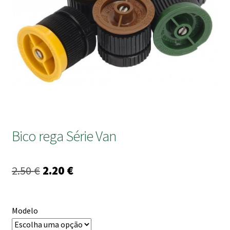
submen
Bico rega Série Van
O
O
2.50
€
2.20
€
preço
preço
original
atual
Modelo
era:
é: