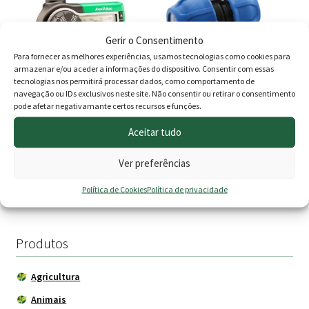
has
multiple
variants.
Gerir o Consentimento
The
Para fornecer as melhores experiências, usamos tecnologias como cookies para
options
armazenar e/ou aceder a informações do dispositivo. Consentir com essas
tecnologias nos permitirá processar dados, como comportamento de
may
navegação ou IDs exclusivos neste site. Não consentir ou retirar o consentimento
be
pode afetar negativamante certos recursos e funções.
Programador torneira Rain
União Simpl.Redução
chosen
Bird 1ZEHTMR
E.Rápido
Aceitar tudo
on
O
O
Price
78.00
€
69.00
€
1.85
€
–
19.00
€
the
Ver preferências
preço
preço
range
product
Adicionar
Ver opções
page
Política de Cookies
Política de privacidade
original
atual
1.85 €
era:
é:
throu
78.00 €.
69.00 €.
19.00 
Produtos
Agricultura
Animais