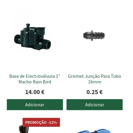
Base de Electroválvula 1″
Gromet Junção Para Tubo
Macho Rain Bird
16mm
14.00
€
0.25
€
Adicionar
Adicionar
This
PROMOÇÃO -12%
product