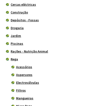
Cercas eléctricas
Construção
Depósitos - Fossas
Drogaria
Jardim
Piscinas
Rações - Nutrição Animal
Rega
Acessórios
Aspersores
Electroválvulas
Filtros
Mangueiras
Micro Rega