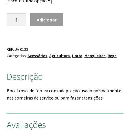
through
2.50 €
Quantidade
Adicionar
de
Bocal
Fêmea
p/acoplamento
REF: JA 0123
de
Categorias:
Acessórios
,
Agricultura
,
Horta
,
Mangueiras
,
Rega
engate
rápido
Descrição
à
mangueira
Bocal roscado fêmea com adaptação usado normalmente
nas torneiras de serviço ou para fazer transições.
Avaliações