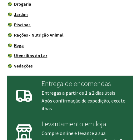
Drogaria
Jardim
Piscinas
Rações - Nutrição Animal
Rega
Utensílios do Lar
Vedações
Entrega de encomendas
Entregas a partir de 1 a 2 dias úteis
Após confirmação de expedição, exceto
ilhas.
Levantamento em loja
Compre online e levante a sua