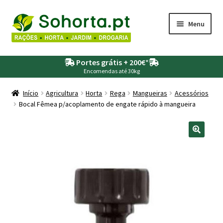
Ir
Saltar
Menu
para
para
a
o
Maximi
Agricultura
navegação
conteúdo
Portes grátis + 200€
*
submen
Encomendas até 30kg
Maximi
Animais
submen
Início
Agricultura
Horta
Rega
Mangueiras
Acessórios
Bocal Fêmea p/acoplamento de engate rápido à mangueira
Maximi
Drogaria
submen
Maximi
Depósitos – Fossas
submen
Maximi
Jardim
submen
Maximi
Piscinas
submen
Maximi
Rega