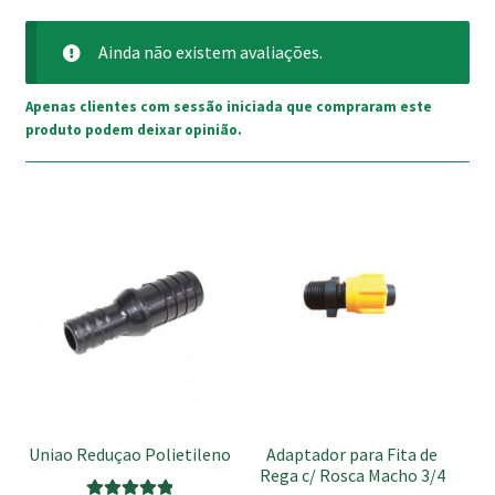
Ainda não existem avaliações.
Apenas clientes com sessão iniciada que compraram este
produto podem deixar opinião.
This
product
has
multiple
variants.
The
options
may
be
Uniao Reduçao Polietileno
Adaptador para Fita de
chosen
Rega c/ Rosca Macho 3/4