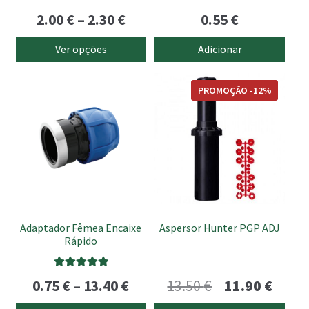
on
Avaliação
Price
2.00
€
–
2.30
€
0.55
€
the
5.00
de 5
product
range:
Ver opções
Adicionar
page
2.00 €
This
through
PROMOÇÃO -12%
product
2.30 €
has
multiple
variants.
The
options
may
be
Adaptador Fêmea Encaixe
Aspersor Hunter PGP ADJ
chosen
Rápido
on
the
Avaliação
Price
O
O
0.75
€
–
13.40
€
13.50
€
11.90
€
product
5.00
de 5
page
range:
preço
preço