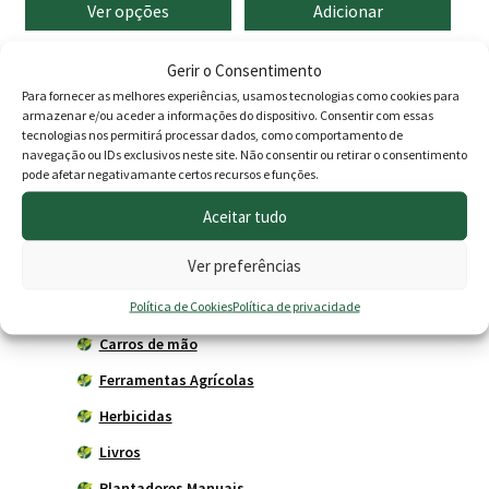
Ver opções
Adicionar
0.75 €
original
atual
through
era:
é:
Gerir o Consentimento
Para fornecer as melhores experiências, usamos tecnologias como cookies para
13.40 €
13.50 €.
11.90 
Produtos
armazenar e/ou aceder a informações do dispositivo. Consentir com essas
tecnologias nos permitirá processar dados, como comportamento de
navegação ou IDs exclusivos neste site. Não consentir ou retirar o consentimento
Agricultura
pode afetar negativamante certos recursos e funções.
Horta
Aceitar tudo
Acessórios
Ver preferências
Adubadores
Política de Cookies
Política de privacidade
Adubos
Carros de mão
Ferramentas Agrícolas
Herbicidas
Livros
Plantadores Manuais