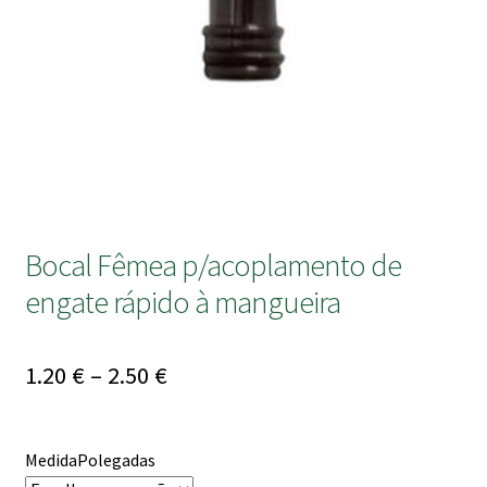
submen
Bocal Fêmea p/acoplamento de
engate rápido à mangueira
Price
1.20
€
–
2.50
€
range:
1.20 €
MedidaPolegadas